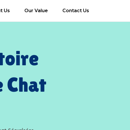
t Us
Our Value
Contact Us
toire
e Chat