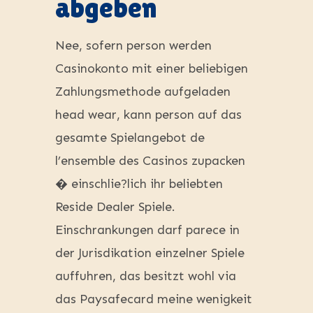
abgeben
Nee, sofern person werden
Casinokonto mit einer beliebigen
Zahlungsmethode aufgeladen
head wear, kann person auf das
gesamte Spielangebot de
l’ensemble des Casinos zupacken
� einschlie?lich ihr beliebten
Reside Dealer Spiele.
Einschrankungen darf parece in
der Jurisdikation einzelner Spiele
auffuhren, das besitzt wohl via
das Paysafecard meine wenigkeit