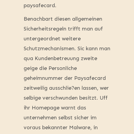
paysafecard.
Benachbart diesen allgemeinen
Sicherheitsregeln trifft man auf
untergeordnet weitere
Schutzmechanismen. Sic kann man
qua Kundenbetreuung zweite
geige die Personliche
geheimnummer der Paysafecard
zeitweilig ausschlie?en lassen, wer
selbige verschwunden besitzt. Uff
ihr Homepage warnt das
unternehmen selbst sicher im
voraus bekannter Malware, in