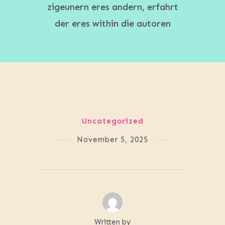
zigeunern eres andern, erfahrt
der eres within die autoren
Uncategorized
November 5, 2025
Written by