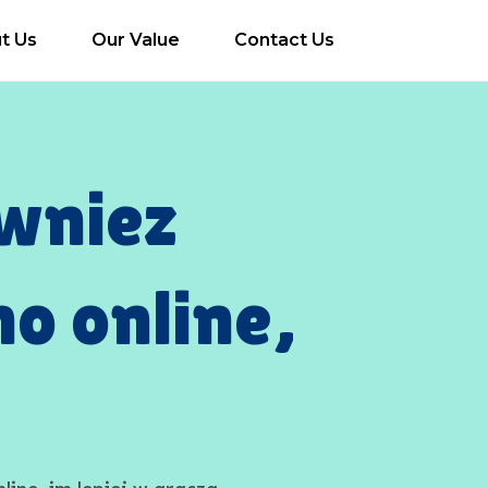
t Us
Our Value
Contact Us
owniez
o online,