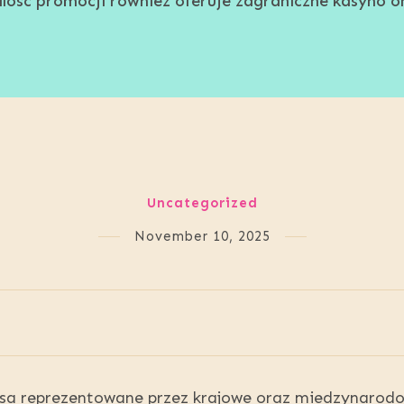
ilosc promocji rowniez oferuje zagraniczne kasyno on
Uncategorized
November 10, 2025
 sa reprezentowane przez krajowe oraz miedzynarodo