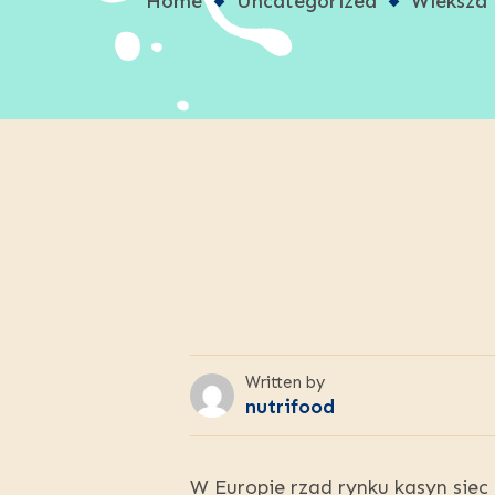
Home
Uncategorized
Wieksza 
Written by
nutrifood
W Europie rzad rynku kasyn siec