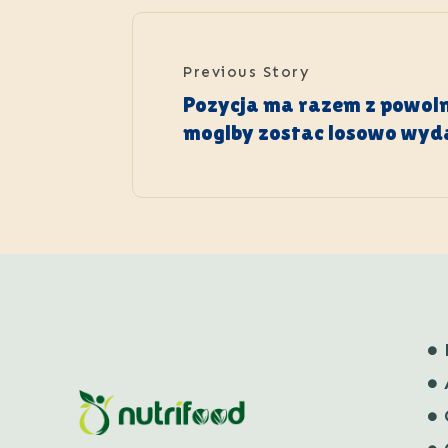
Previous Story
Pozycja ma razem z powoln
moglby zostac losowo wyd