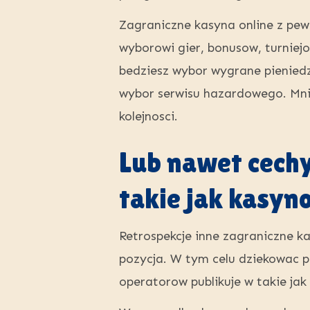
Zagraniczne kasyna online z pe
wyborowi gier, bonusow, turniejo
bedziesz wybor wygrane pienied
wybor serwisu hazardowego. Mnie
kolejnosci.
Lub nawet cechy 
takie jak kasyn
Retrospekcje inne zagraniczne ka
pozycja. W tym celu dziekowac p
operatorow publikuje w takie jak