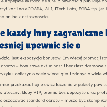
uropejskie ekstaza de iure, z pewnoscia publikuje o
rtyfikacji na eCOGRA, GLI, iTech Labs, EGBA itp. Jesli
no online z ostroznoscia.
e kazdy inny zagraniczne 
esniej upewnic sie o
dzic, jest ekspozycja bonusow. Im wiecej promocji ro
o gracza – bonusowe aktualnosc i bedziesz darmowe s
zyku, obliczyc o wiele wiecej gier i zdobyc o wiele wi
iar przekazac hojne cwicz laczenie w pakiety powit
iateczny, kluby VIP, premia bez depozytu oraz profes
yc oszacowac standard obrotu – musza byc skomplikow