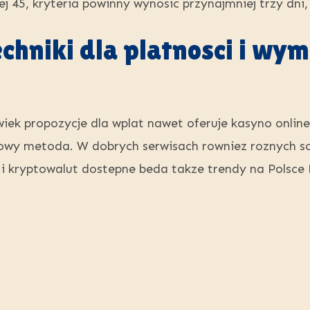
ej 45, kryteria powinny wynosic przynajmniej trzy dni, 
echniki dla platnosci i wy
lwiek propozycje dla wplat nawet oferuje kasyno onlin
powy metoda. W dobrych serwisach rowniez roznych sc
i kryptowalut dostepne beda takze trendy na Polsce B