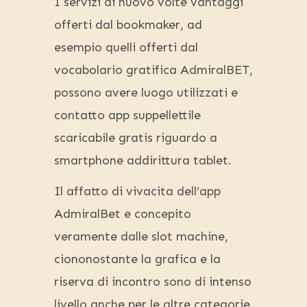
I servizi di nuovo volte vantaggi
offerti dal bookmaker, ad
esempio quelli offerti dal
vocabolario gratifica AdmiralBET,
possono avere luogo utilizzati e
contatto app suppellettile
scaricabile gratis riguardo a
smartphone addirittura tablet.
Il affatto di vivacita dell’app
AdmiralBet e concepito
veramente dalle slot machine,
ciononostante la grafica e la
riserva di incontro sono di intenso
livello anche per le altre categorie