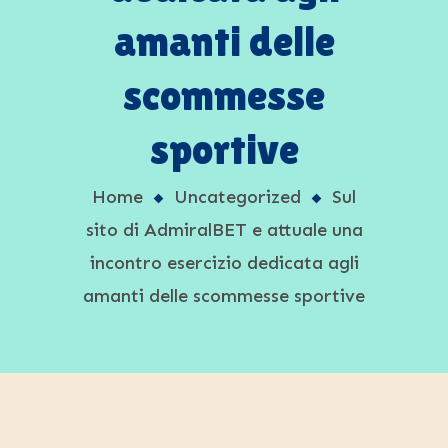
amanti delle
scommesse
sportive
Home
Uncategorized
Sul
sito di AdmiralBET e attuale una
incontro esercizio dedicata agli
amanti delle scommesse sportive