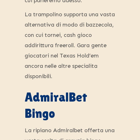
cui parleremo adesso.
La trampolino supporta una vasta
alternativa di modo di bazzecola,
con cui tornei, cash gioco
addirittura freeroll. Gara gente
giocatori nel Texas Hold’em
ancora nelle altre specialita
disponibili.
AdmiralBet
Bingo
La ripiano Admiralbet offerta una