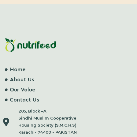
Home
About Us
Our Value
Contact Us
205, Block –A
Sindhi Muslim Cooperative
Housing Society (S.M.C.H.S)
Karachi- 74400 - PAKISTAN