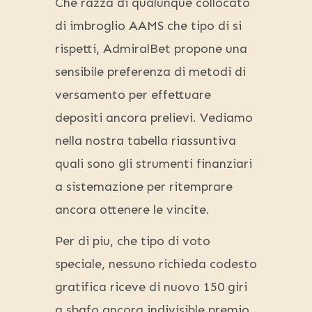
Che razza di qualunque collocato
di imbroglio AAMS che tipo di si
rispetti, AdmiralBet propone una
sensibile preferenza di metodi di
versamento per effettuare
depositi ancora prelievi. Vediamo
nella nostra tabella riassuntiva
quali sono gli strumenti finanziari
a sistemazione per ritemprare
ancora ottenere le vincite.
Per di piu, che tipo di voto
speciale, nessuno richieda codesto
gratifica riceve di nuovo 150 giri
a sbafo ancora indivisible premio