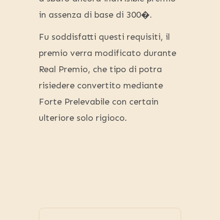
in assenza di base di 300�.
Fu soddisfatti questi requisiti, il
premio verra modificato durante
Real Premio, che tipo di potra
risiedere convertito mediante
Forte Prelevabile con certain
ulteriore solo rigioco.