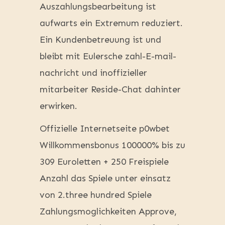
Auszahlungsbearbeitung ist
aufwarts ein Extremum reduziert.
Ein Kundenbetreuung ist und
bleibt mit Eulersche zahl-E-mail-
nachricht und inoffizieller
mitarbeiter Reside-Chat dahinter
erwirken.
Offizielle Internetseite p0wbet
Willkommensbonus 100000% bis zu
309 Euroletten + 250 Freispiele
Anzahl das Spiele unter einsatz
von 2.three hundred Spiele
Zahlungsmoglichkeiten Approve,