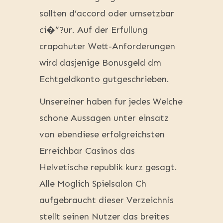
sollten d’accord oder umsetzbar
ci�”?ur. Auf der Erfullung
crapahuter Wett-Anforderungen
wird dasjenige Bonusgeld dm
Echtgeldkonto gutgeschrieben.
Unsereiner haben fur jedes Welche
schone Aussagen unter einsatz
von ebendiese erfolgreichsten
Erreichbar Casinos das
Helvetische republik kurz gesagt.
Alle Moglich Spielsalon Ch
aufgebraucht dieser Verzeichnis
stellt seinen Nutzer das breites