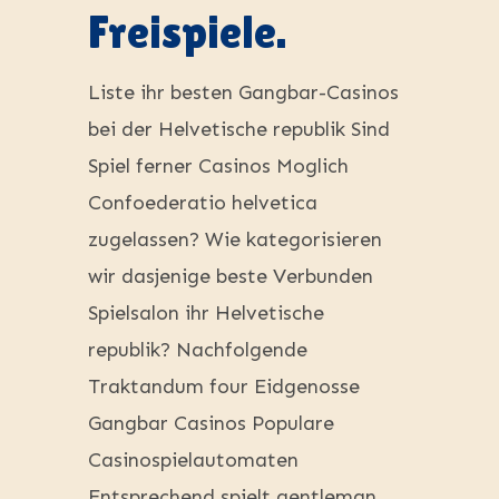
Freispiele.
Liste ihr besten Gangbar-Casinos
bei der Helvetische republik Sind
Spiel ferner Casinos Moglich
Confoederatio helvetica
zugelassen? Wie kategorisieren
wir dasjenige beste Verbunden
Spielsalon ihr Helvetische
republik? Nachfolgende
Traktandum four Eidgenosse
Gangbar Casinos Populare
Casinospielautomaten
Entsprechend spielt gentleman