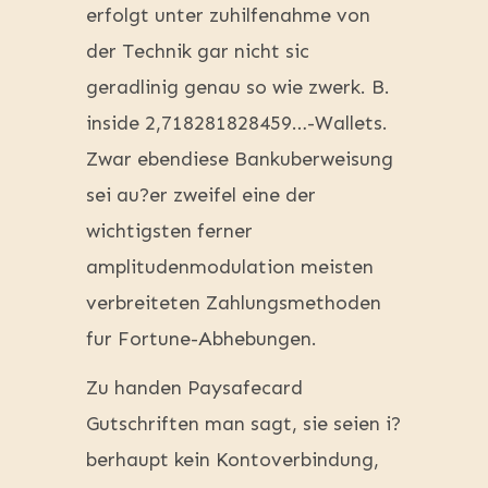
erfolgt unter zuhilfenahme von
der Technik gar nicht sic
geradlinig genau so wie zwerk. B.
inside 2,718281828459…-Wallets.
Zwar ebendiese Bankuberweisung
sei au?er zweifel eine der
wichtigsten ferner
amplitudenmodulation meisten
verbreiteten Zahlungsmethoden
fur Fortune-Abhebungen.
Zu handen Paysafecard
Gutschriften man sagt, sie seien i?
berhaupt kein Kontoverbindung,