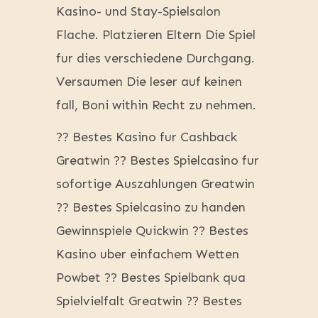
Kasino- und Stay-Spielsalon
Flache. Platzieren Eltern Die Spiel
fur dies verschiedene Durchgang.
Versaumen Die leser auf keinen
fall, Boni within Recht zu nehmen.
?? Bestes Kasino fur Cashback
Greatwin ?? Bestes Spielcasino fur
sofortige Auszahlungen Greatwin
?? Bestes Spielcasino zu handen
Gewinnspiele Quickwin ?? Bestes
Kasino uber einfachem Wetten
Powbet ?? Bestes Spielbank qua
Spielvielfalt Greatwin ?? Bestes