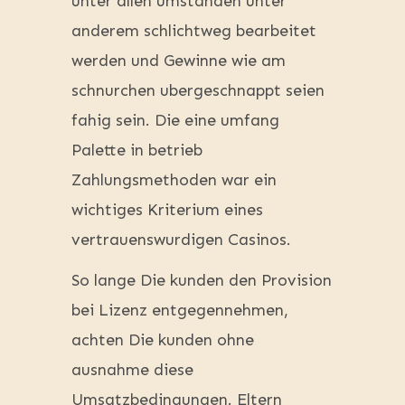
unter allen umstanden unter
anderem schlichtweg bearbeitet
werden und Gewinne wie am
schnurchen ubergeschnappt seien
fahig sein. Die eine umfang
Palette in betrieb
Zahlungsmethoden war ein
wichtiges Kriterium eines
vertrauenswurdigen Casinos.
So lange Die kunden den Provision
bei Lizenz entgegennehmen,
achten Die kunden ohne
ausnahme diese
Umsatzbedingungen. Eltern