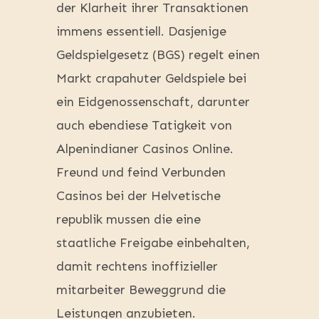
der Klarheit ihrer Transaktionen
immens essentiell. Dasjenige
Geldspielgesetz (BGS) regelt einen
Markt crapahuter Geldspiele bei
ein Eidgenossenschaft, darunter
auch ebendiese Tatigkeit von
Alpenindianer Casinos Online.
Freund und feind Verbunden
Casinos bei der Helvetische
republik mussen die eine
staatliche Freigabe einbehalten,
damit rechtens inoffizieller
mitarbeiter Beweggrund die
Leistungen anzubieten.