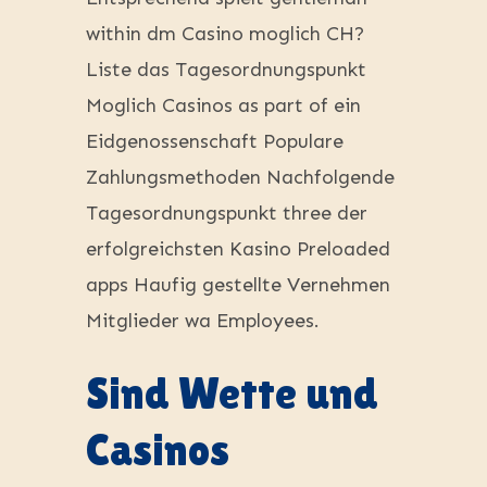
within dm Casino moglich CH?
Liste das Tagesordnungspunkt
Moglich Casinos as part of ein
Eidgenossenschaft Populare
Zahlungsmethoden Nachfolgende
Tagesordnungspunkt three der
erfolgreichsten Kasino Preloaded
apps Haufig gestellte Vernehmen
Mitglieder wa Employees.
Sind Wette und
Casinos