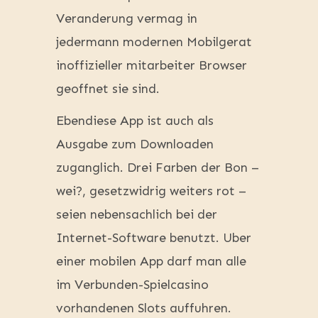
Veranderung vermag in
jedermann modernen Mobilgerat
inoffizieller mitarbeiter Browser
geoffnet sie sind.
Ebendiese App ist auch als
Ausgabe zum Downloaden
zuganglich. Drei Farben der Bon –
wei?, gesetzwidrig weiters rot –
seien nebensachlich bei der
Internet-Software benutzt. Uber
einer mobilen App darf man alle
im Verbunden-Spielcasino
vorhandenen Slots auffuhren.