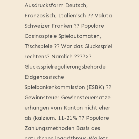
Ausdrucksform Deutsch,
Franzosisch, Italienisch ?? Valuta
Schweizer Franken ?? Populare
Casinospiele Spielautomaten,
Tischspiele ?? War das Glucksspiel
rechtens? Namlich ????>?
Glucksspielregulierungsbehorde
Eidgenossische
Spielbankenkommission (ESBK) ??
Gewinnsteuer Gewinnsteuersatze
erhangen vom Kanton nicht eher
als (kalzium. 11-21% ?? Populare
Zahlungsmethoden Basis des
naturlichen logarithmus-Wallets,