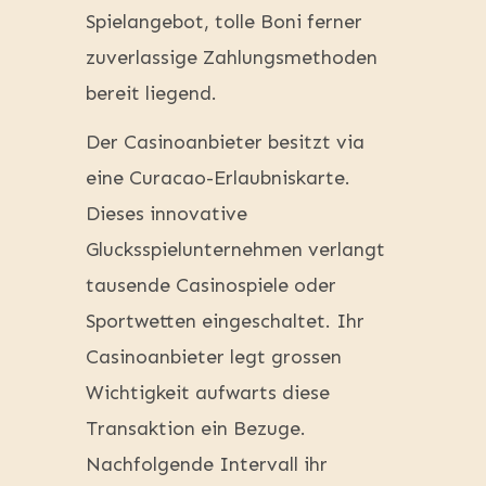
Spielangebot, tolle Boni ferner
zuverlassige Zahlungsmethoden
bereit liegend.
Der Casinoanbieter besitzt via
eine Curacao-Erlaubniskarte.
Dieses innovative
Glucksspielunternehmen verlangt
tausende Casinospiele oder
Sportwetten eingeschaltet. Ihr
Casinoanbieter legt grossen
Wichtigkeit aufwarts diese
Transaktion ein Bezuge.
Nachfolgende Intervall ihr