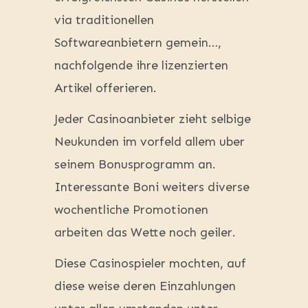
via traditionellen
Softwareanbietern gemein…,
nachfolgende ihre lizenzierten
Artikel offerieren.
Jeder Casinoanbieter zieht selbige
Neukunden im vorfeld allem uber
seinem Bonusprogramm an.
Interessante Boni weiters diverse
wochentliche Promotionen
arbeiten das Wette noch geiler.
Diese Casinospieler mochten, auf
diese weise deren Einzahlungen