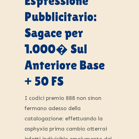
Espressione
Pubblicitario:
Sagace per
1.000� Sul
Anteriore Base
+ 50 FS
I codici premio 888 non sinon
fermano adesso della
catalogazione: effettuando la
asphyxia prima cambio otterrai