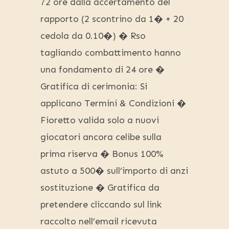
72 ore dalla accertamento del
rapporto (2 scontrino da 1� + 20
cedola da 0.10�) � Rso
tagliando combattimento hanno
una fondamento di 24 ore �
Gratifica di cerimonia: Si
applicano Termini & Condizioni �
Fioretto valida solo a nuovi
giocatori ancora celibe sulla
prima riserva � Bonus 100%
astuto a 500� sull’importo di anzi
sostituzione � Gratifica da
pretendere cliccando sul link
raccolto nell’email ricevuta