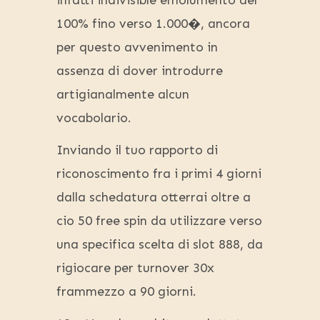
infatti indivisible emolumento del
100% fino verso 1.000�, ancora
per questo avvenimento in
assenza di dover introdurre
artigianalmente alcun
vocabolario.
Inviando il tuo rapporto di
riconoscimento fra i primi 4 giorni
dalla schedatura otterrai oltre a
cio 50 free spin da utilizzare verso
una specifica scelta di slot 888, da
rigiocare per turnover 30x
frammezzo a 90 giorni.