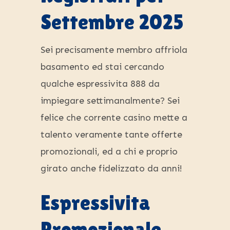
Settembre 2025
Sei precisamente membro affriola
basamento ed stai cercando
qualche espressivita 888 da
impiegare settimanalmente? Sei
felice che corrente casino mette a
talento veramente tante offerte
promozionali, ed a chi e proprio
girato anche fidelizzato da anni!
Espressivita
Promozionale