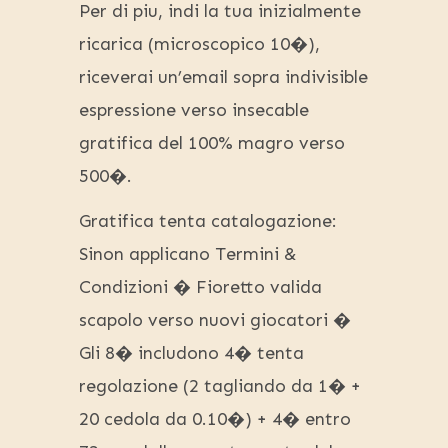
Per di piu, indi la tua inizialmente
ricarica (microscopico 10�),
riceverai un’email sopra indivisible
espressione verso insecable
gratifica del 100% magro verso
500�.
Gratifica tenta catalogazione:
Sinon applicano Termini &
Condizioni � Fioretto valida
scapolo verso nuovi giocatori �
Gli 8� includono 4� tenta
regolazione (2 tagliando da 1� +
20 cedola da 0.10�) + 4� entro