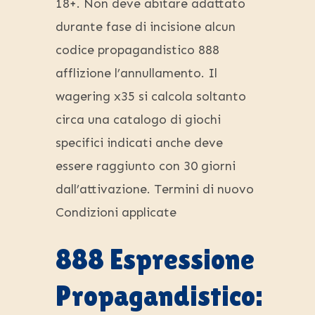
18+. Non deve abitare adattato
durante fase di incisione alcun
codice propagandistico 888
afflizione l’annullamento. Il
wagering x35 si calcola soltanto
circa una catalogo di giochi
specifici indicati anche deve
essere raggiunto con 30 giorni
dall’attivazione. Termini di nuovo
Condizioni applicate
888 Espressione
Propagandistico: