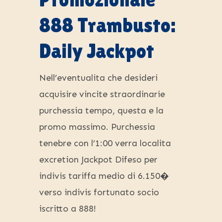
888 Trambusto:
Daily Jackpot
Nell’eventualita che desideri
acquisire vincite straordinarie
purchessia tempo, questa e la
promo massimo. Purchessia
tenebre con l’1:00 verra localita
excretion Jackpot Difeso per
indivis tariffa medio di 6.150�
verso indivis fortunato socio
iscritto a 888!