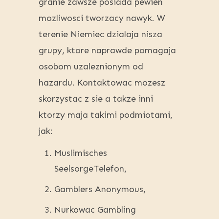
granie zawsze posiada pewien
mozliwosci tworzacy nawyk. W
terenie Niemiec dzialaja nisza
grupy, ktore naprawde pomagaja
osobom uzaleznionym od
hazardu. Kontaktowac mozesz
skorzystac z sie a takze inni
ktorzy maja takimi podmiotami,
jak:
Muslimisches
SeelsorgeTelefon,
Gamblers Anonymous,
Nurkowac Gambling