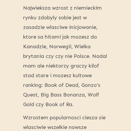
Najwieksza wzrost z niemieckim
rynku zdobyly sobie jest w
zasadzie wlasciwe inicjowanie,
ktore sa hitami jak mozesz do
Kanadzie, Norwegii, Wielka
brytania czy czy nie Polsce. Nadal
mam ale niektorzy graczy kilof
stad stare i mozesz kultowe
ranking: Book of Dead, Gonzo’s
Quest, Big Bass Bonanza, Wolf
Gold czy Book of Ra.
Wzrostem popularnosci ciesza sie
wlasciwie wszelkie nowsze