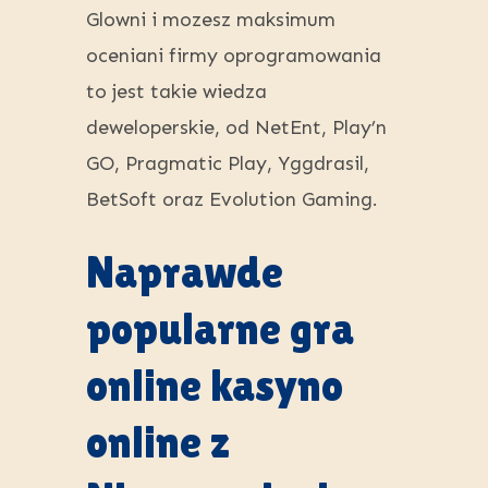
Glowni i mozesz maksimum
oceniani firmy oprogramowania
to jest takie wiedza
deweloperskie, od NetEnt, Play’n
GO, Pragmatic Play, Yggdrasil,
BetSoft oraz Evolution Gaming.
Naprawde
popularne gra
online kasyno
online z