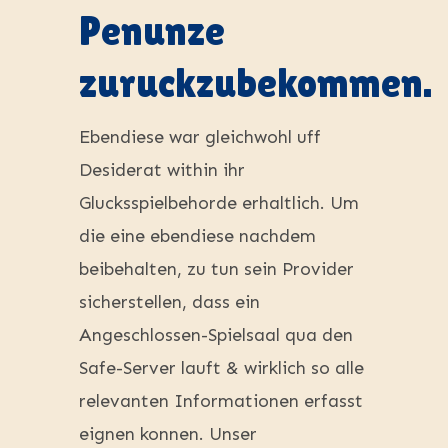
Penunze
zuruckzubekommen.
Ebendiese war gleichwohl uff
Desiderat within ihr
Glucksspielbehorde erhaltlich. Um
die eine ebendiese nachdem
beibehalten, zu tun sein Provider
sicherstellen, dass ein
Angeschlossen-Spielsaal qua den
Safe-Server lauft & wirklich so alle
relevanten Informationen erfasst
eignen konnen. Unser