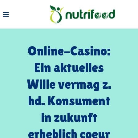
Online-Casino:
Ein aktuelles
Wille vermag z.
hd. Konsument
in zukunft
erheblich coeur