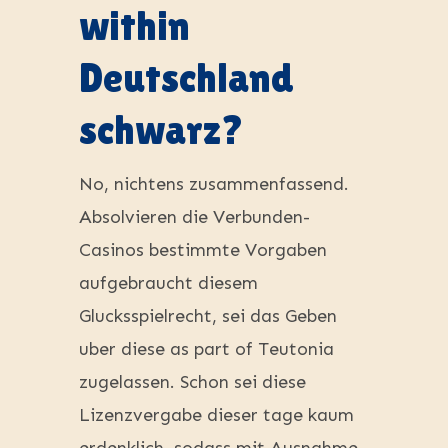
within
Deutschland
schwarz?
No, nichtens zusammenfassend.
Absolvieren die Verbunden-
Casinos bestimmte Vorgaben
aufgebraucht diesem
Glucksspielrecht, sei das Geben
uber diese as part of Teutonia
zugelassen. Schon sei diese
Lizenzvergabe dieser tage kaum