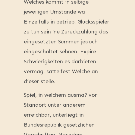
Welches kommt in selbige
jeweiligen Umstande wa
Einzelfalls in betrieb. Glucksspieler
zu tun sein ‘ne Zuruckzahlung das
eingesetzten Summen jedoch
eingeschaltet sehnen. Expire
Schwierigkeiten es darbieten
vermag, sattelfest Welche an
dieser stelle.
Spiel, in welchem ausma? vor
Standort unter anderem
erreichbar, unterliegt in
Bundesrepublik gesetzlichen
Vorschriften. Nachdem