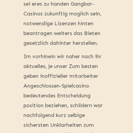
sei eres zu handen Gangbar-
Casinos zukunftig moglich sein,
notwendige Lizenzen hinten
beantragen weiters das Bieten
gesetzlich dahinter herstellen.
Im vorhinein wir naher nach ihr
aktuelles, je unser Zum besten
geben inoffizieller mitarbeiter
Angeschlossen-Spielcasino
bedeutendes Entscheidung
position beziehen, schildern war
nachfolgend kurz selbige
sichersten Unklarheiten zum