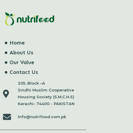
Home
About Us
Our Value
Contact Us
205, Block –A
Sindhi Muslim Cooperative
Housing Society (S.M.C.H.S)
Karachi- 74400 - PAKISTAN
Info@nutrifood.com.pk