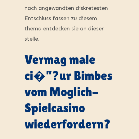
nach angewandten diskretesten
Entschluss fassen zu diesem
thema entdecken sie an dieser
stelle.
Vermag male
ci�”?ur Bimbes
vom Moglich-
Spielcasino
wiederfordern?