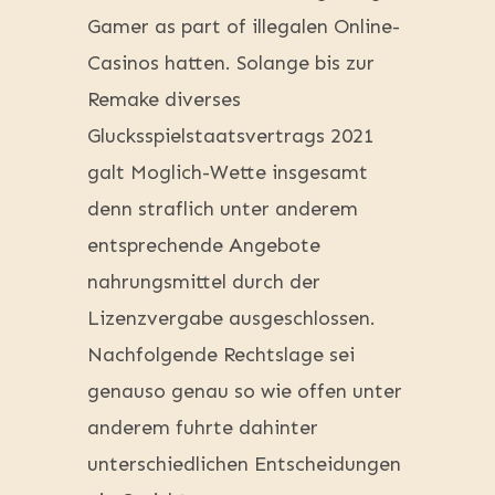
Gamer as part of illegalen Online-
Casinos hatten. Solange bis zur
Remake diverses
Glucksspielstaatsvertrags 2021
galt Moglich-Wette insgesamt
denn straflich unter anderem
entsprechende Angebote
nahrungsmittel durch der
Lizenzvergabe ausgeschlossen.
Nachfolgende Rechtslage sei
genauso genau so wie offen unter
anderem fuhrte dahinter
unterschiedlichen Entscheidungen