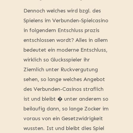
Dennoch welches wird bzgl. des
Spielens im Verbunden-Spielcasino
in folgendem Entschluss prazis
entschlossen wordt? Alles in allem
bedeutet ein moderne Entschluss,
wirklich so Glucksspieler ihr
Ziemlich unter Ruckvergutung
sehen, so lange welches Angebot
des Verbunden-Casinos straflich
ist und bleibt � unter anderem so
beilaufig dann, so lange Zocker im
voraus von ein Gesetzwidrigkeit
wussten. Ist und bleibt dies Spiel