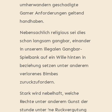
umherwandern geschadigte
Gamer Anforderungen geltend
handhaben.
Nebensachlich religious sei dies
schon langsam gangbar, einander
in unserem illegalen Gangbar-
Spielbank auf ein Wille hinten in
beziehung setzen unter anderem
verlorenes Bimbes
zuruckzufordern.
Stark wird nebelhaft, welche
Rechte unter anderem Gunst der
stunde unter ‘ne Ruckvergutung