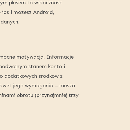
nym plusem to widocznosc
e ios i mozesz Android,
 danych.
omocne motywacja. Informacje
e podwojnym stanem konto i
 o dodatkowych srodkow z
 nawet jego wymagania – musza
inami obrotu (przynajmniej trzy