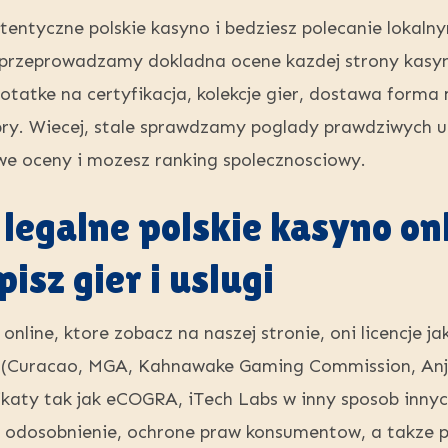
tentyczne polskie kasyno i bedziesz polecanie lokal
 przeprowadzamy dokladna ocene kazdej strony kasyn
atke na certyfikacja, kolekcje gier, dostawa forma 
bry. Wiecej, stale sprawdzamy poglady prawdziwych u
owe oceny i mozesz ranking spolecznosciowy.
legalne polskie kasyno on
sz gier i uslugi
 online, ktore zobacz na naszej stronie, oni licencje
(Curacao, MGA, Kahnawake Gaming Commission, Anjou
fikaty tak jak eCOGRA, iTech Labs w inny sposob inny
, odosobnienie, ochrone praw konsumentow, a takze p