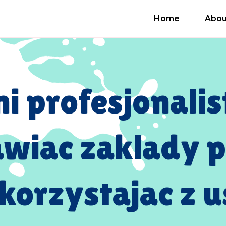
Home
Abou
i profesjonalis
awiac zaklady 
korzystajac z u