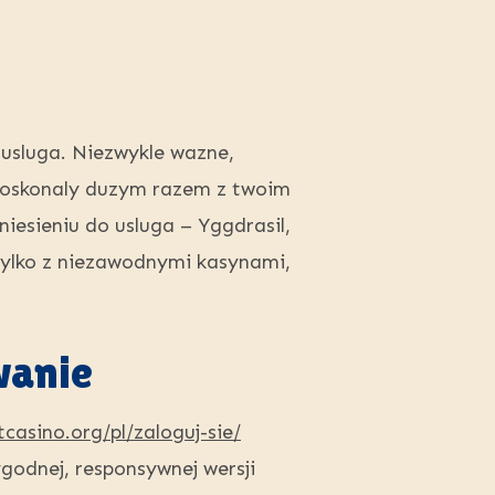
 usluga. Niezwykle wazne,
 doskonaly duzym razem z twoim
iesieniu do usluga – Yggdrasil,
 tylko z niezawodnymi kasynami,
wanie
tcasino.org/pl/zaloguj-sie/
godnej, responsywnej wersji