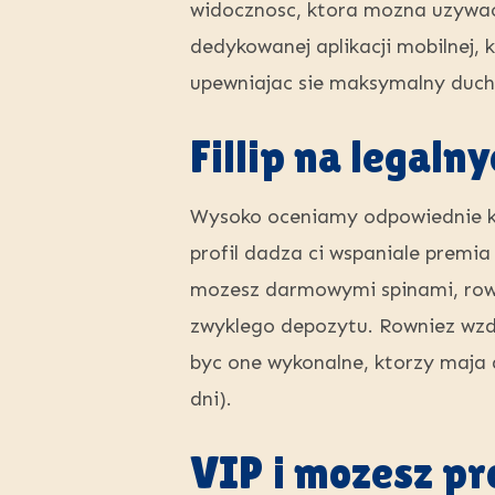
widocznosc, ktora mozna uzywac
dedykowanej aplikacji mobilnej, 
upewniajac sie maksymalny duch
Fillip na legaln
Wysoko oceniamy odpowiednie ka
profil dadza ci wspaniale premi
mozesz darmowymi spinami, rown
zwyklego depozytu. Rowniez wzd
byc one wykonalne, ktorzy maja 
dni).
VIP i mozesz pr