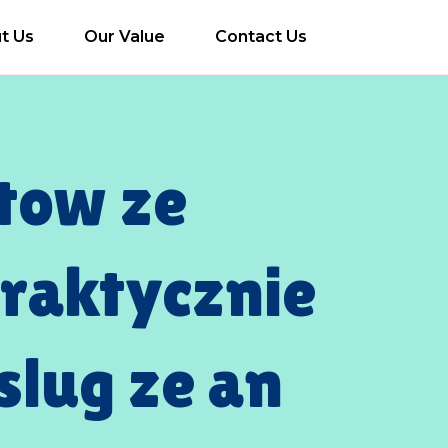
t Us
Our Value
Contact Us
tow ze
praktycznie
slug ze an