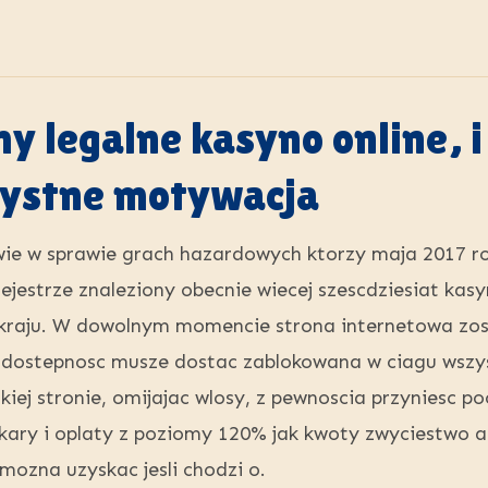
 legalne kasyno online, i 
zystne motywacja
e w sprawie grach hazardowych ktorzy maja 2017 roku
estrze znaleziony obecnie wiecej szescdziesiat kasyn
 kraju. W dowolnym momencie strona internetowa zos
ej dostepnosc musze dostac zablokowana w ciagu wszys
kiej stronie, omijajac wlosy, z pewnoscia przyniesc p
 kary i oplaty z poziomy 120% jak kwoty zwyciestwo a
mozna uzyskac jesli chodzi o.