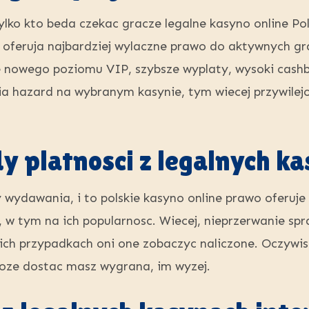
lko kto beda czekac gracze legalne kasyno online Pol
 oferuja najbardziej wylaczne prawo do aktywnych gra
ie nowego poziomu VIP, szybsze wyplaty, wysoki cashb
a hazard na wybranym kasynie, tym wiecej przywilejo
 platnosci z legalnych k
wydawania, i to polskie kasyno online prawo oferuj
w tym na ich popularnosc. Wiecej, nieprzerwanie spr
akich przypadkach oni one zobaczyc naliczone. Oczywi
moze dostac masz wygrana, im wyzej.