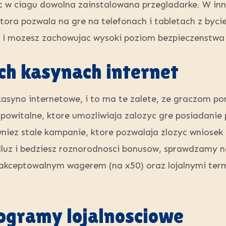
 w ciagu dowolna zainstalowana przegladarke. W in
ktora pozwala na gre na telefonach i tabletach z byci
 i mozesz zachowujac wysoki poziom bezpieczenstwa
ych kasynach internet
syno internetowe, i to ma te zalete, ze graczom p
a powitalne, ktore umozliwiaja zalozyc gre posiadani
iez stale kampanie, ktore pozwalaja zlozyc wniosek
luz i bedziesz roznorodnosci bonusow, sprawdzamy
akceptowalnym wagerem (na x50) oraz lojalnymi term
ogramy lojalnosciowe