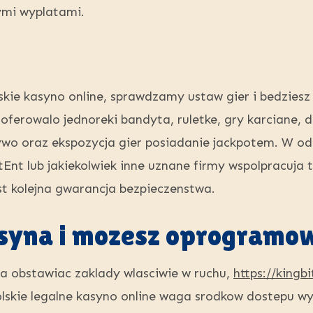
ymi wyplatami.
kie kasyno online, sprawdzamy ustaw gier i bedziesz
ferowalo jednoreki bandyta, ruletke, gry karciane,
zywo oraz ekspozycja gier posiadanie jackpotem. W odn
Ent lub jakiekolwiek inne uznane firmy wspolpracuja
st kolejna gwarancja bezpieczenstwa.
yna i mozesz oprogramo
a obstawiac zaklady wlasciwie w ruchu,
https://kingbi
olskie legalne kasyno online waga srodkow dostepu wy