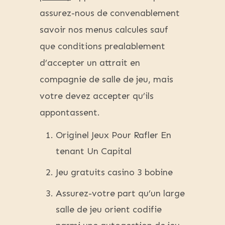
assurez-nous de convenablement
savoir nos menus calcules sauf
que conditions prealablement
d’accepter un attrait en
compagnie de salle de jeu, mais
votre devez accepter qu’ils
appontassent.
Originel Jeux Pour Rafler En
tenant Un Capital
Jeu gratuits casino 3 bobine
Assurez-votre part qu’un large
salle de jeu orient codifie