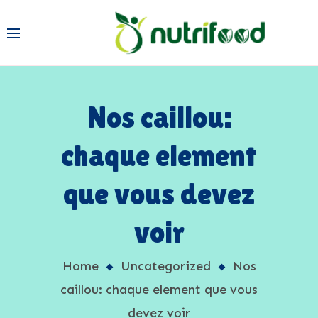
Nos caillou:
chaque element
que vous devez
voir
Home
Uncategorized
Nos
caillou: chaque element que vous
devez voir