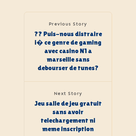
Previous Story
?? Puis-nous distraire
i� ce genre de gaming
avec casino N1 a
marseille sans
debourser de tunes?
Next Story
Jeu salle de jeu gratuit
sans avoir
telechargement ni
meme inscription