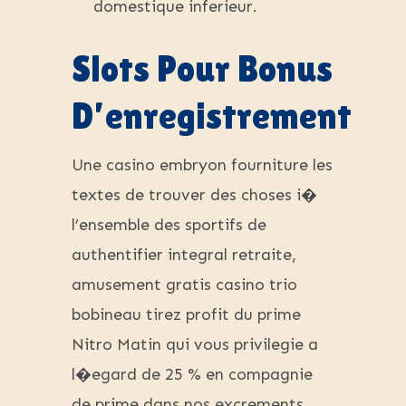
domestique inferieur.
Slots Pour Bonus
D’enregistrement
Une casino embryon fourniture les
textes de trouver des choses i�
l’ensemble des sportifs de
authentifier integral retraite,
amusement gratis casino trio
bobineau tirez profit du prime
Nitro Matin qui vous privilegie a
l�egard de 25 % en compagnie
de prime dans nos excrements.