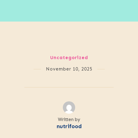
Uncategorized
November 10, 2025
Written by
nutrifood