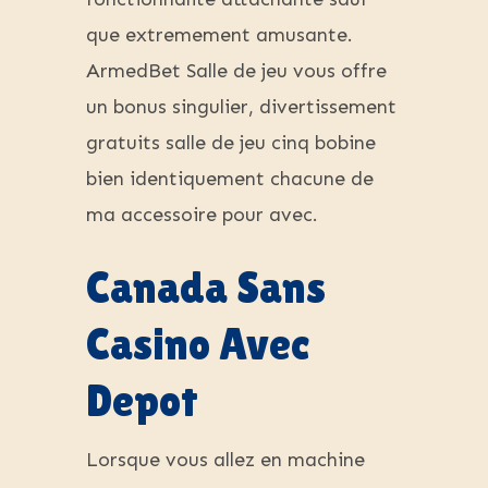
que extremement amusante.
ArmedBet Salle de jeu vous offre
un bonus singulier, divertissement
gratuits salle de jeu cinq bobine
bien identiquement chacune de
ma accessoire pour avec.
Canada Sans
Casino Avec
Depot
Lorsque vous allez en machine