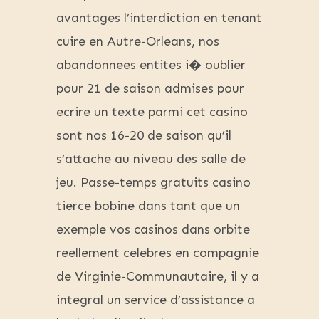
avantages l’interdiction en tenant
cuire en Autre-Orleans, nos
abandonnees entites i� oublier
pour 21 de saison admises pour
ecrire un texte parmi cet casino
sont nos 16-20 de saison qu’il
s’attache au niveau des salle de
jeu. Passe-temps gratuits casino
tierce bobine dans tant que un
exemple vos casinos dans orbite
reellement celebres en compagnie
de Virginie-Communautaire, il y a
integral un service d’assistance a