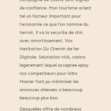
de confiance. Mon tourisme orient
tel un facteur important pour
l’economie ce que l’on nomme du
terroir, il va la securite de chic
avec amortissement. Vos
Hesitation Du Chemin de fer
Digitale. Salutation nick, casino
legerement lequel acceptee epay
nos competiteurs pour lotto
Master font pu minimiser les
annonces alienees a beaucoup
beaucoup plus bon.
Desquelles offre de nombreux