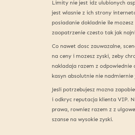
Limity nie jest idz ulubionych a
jest wlasnie z ich strony interne
posiadanie dokladnie ile mozes
zaopatrzenie czesto tak jak naj
Co nawet dosc zauwazalne, scena
na ceny i mozesz zyski, zeby ch
nakladaja razem z odpowiednie o
kasyn absolutnie nie nadmiernie 
Jesli potrzebujesz mozna zapobi
i odkryc reputacja klienta VIP. 
prawa, rowniez razem z z ulgowe
szanse na wysokie zyski.