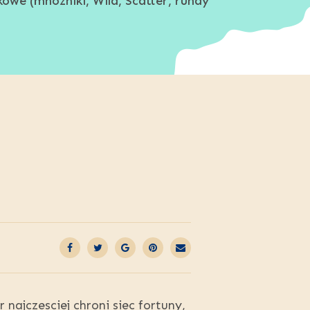
owe (mnozniki, Wild, Scatter, rundy
 najczesciej chroni siec fortuny,