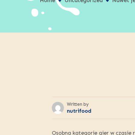
Home
Uncategorized
Nawet je
Written by
nutrifood
Osobna kategorie gier w czasie rz