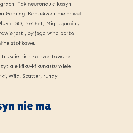
 grach. Tak neuronauki kasyn
ion Gaming. Konsekwentnie nawet
Play’n GO, NetEnt, Migrogaming,
wie jest , by jego wino porto
ine stolikowe.
w trakcie nich zainwestowane.
yt ale kilku-kilkunastu wiele
ki, Wild, Scatter, rundy
syn nie ma