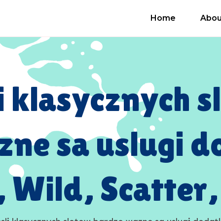
Home
Abou
i klasycznych s
zne sa uslugi 
 Wild, Scatter