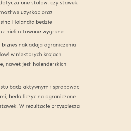
 dotycza one stolow, czy stawek.
o mozliwe uzyskac oraz
sino Holandia bedzie
raz nielimitowane wygrane.
 biznes nakladaja ograniczenia
dowi w niektorych krajach
, nawet jesli holenderskich
rostu badz aktywnym i sprobowac
ami, beda liczyc na ograniczone
tawek. W rezultacie przyspiesza