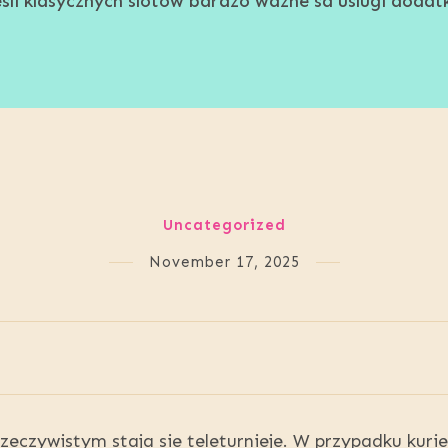
sli klasycznych slotow bardzo wazne sa uslugi dodatk
Uncategorized
November 17, 2025
eczywistym staja sie teleturnieje. W przypadku kurier