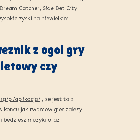
 Dream Catcher, Side Bet City
ysokie zyski na niewielkim
znik z ogol gry
eletowy czy
rg/pl/aplikacja/
, ze jest to z
w koncu jak tworcow gier zalezy
 i bedziesz muzyki oraz