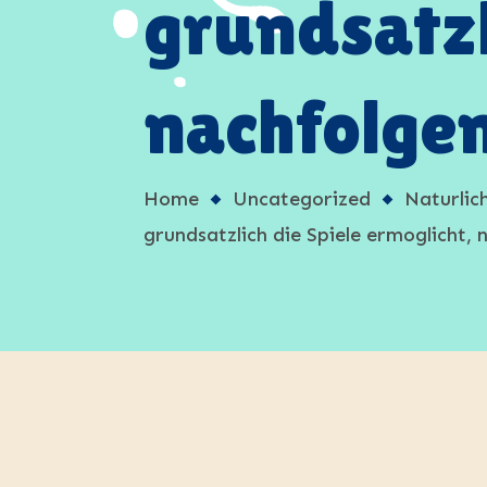
grundsatzl
nachfolge
Home
Uncategorized
Naturlich
grundsatzlich die Spiele ermoglicht,