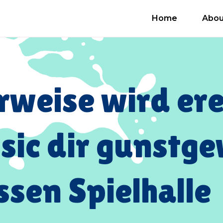
Home
Abou
rweise wird er
, sic dir gunstg
sen Spielhalle