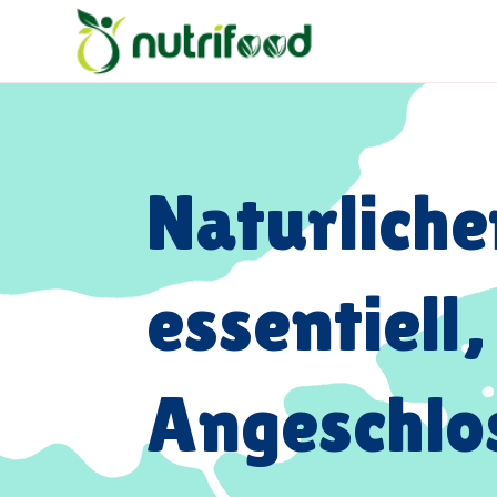
Naturliche
essentiell
Angeschlos