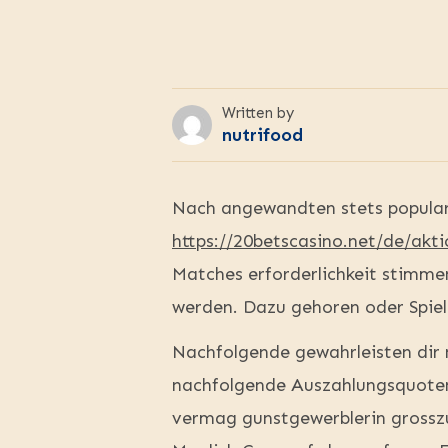
Written by
nutrifood
Nach angewandten stets popularen
https://20betscasino.net/de/akt
Matches erforderlichkeit stimmen
werden. Dazu gehoren oder Spiel
Nachfolgende gewahrleisten dir 
nachfolgende Auszahlungsquoten 
vermag gunstgewerblerin grosszu