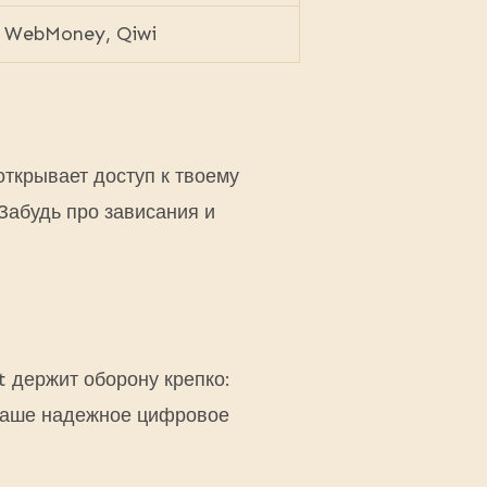
, WebMoney, Qiwi
открывает доступ к твоему
Забудь про зависания и
t держит оборону крепко:
 ваше надежное цифровое