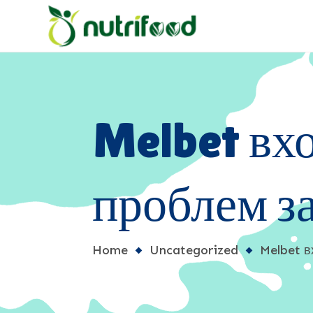
Melbet вхо
проблем з
Home
Uncategorized
Melbet в