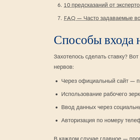
10 предсказаний от эксперто
FAQ — Часто задаваемые в
Способы входа 
Захотелось сделать ставку? Вот
нервов:
Через официальный сайт — пр
Использование рабочего зерк
Ввод данных через социальны
Авторизация по номеру теле
В каждом случае главное — пров