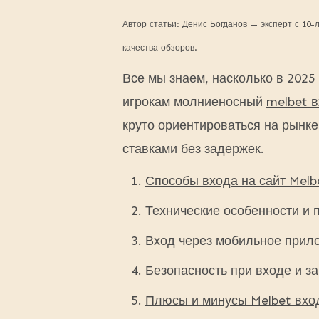
Автор статьи: Денис Богданов — эксперт с 10
качества обзоров.
Все мы знаем, насколько в 2025
игрокам молниеносный
melbet 
круто ориентироваться на рынке 
ставками без задержек.
Способы входа на сайт Melb
Технические особенности и 
Вход через мобильное прил
Безопасность при входе и з
Плюсы и минусы Melbet вхо