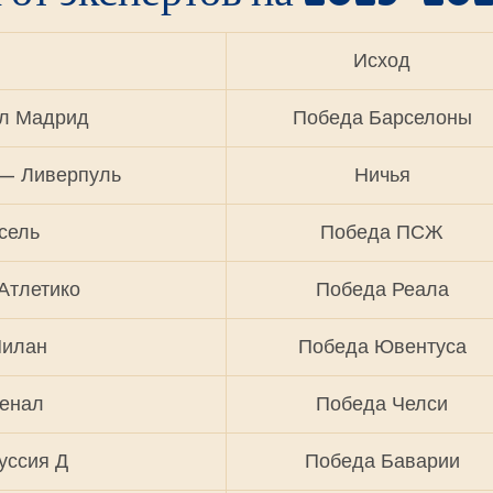
Исход
ал Мадрид
Победа Барселоны
— Ливерпуль
Ничья
сель
Победа ПСЖ
Атлетико
Победа Реала
Милан
Победа Ювентуса
енал
Победа Челси
уссия Д
Победа Баварии