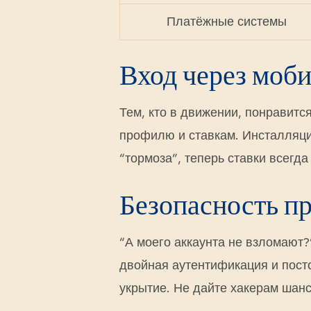
Платёжные системы
Вход через моб
Тем, кто в движении, понравитс
профилю и ставкам. Инсталляция
“тормоза”, теперь ставки всегда
Безопасность пр
“А моего аккаунта не взломают?
двойная аутентификация и пос
укрытие. Не дайте хакерам шанс