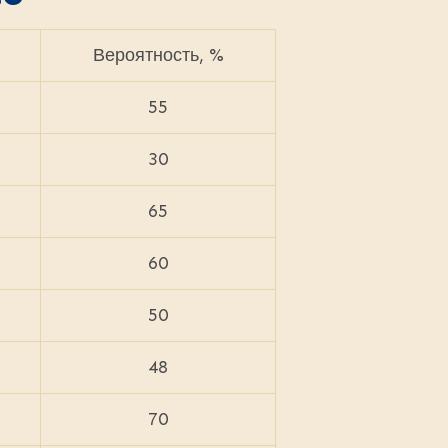
Вероятность, %
55
30
65
60
50
48
70