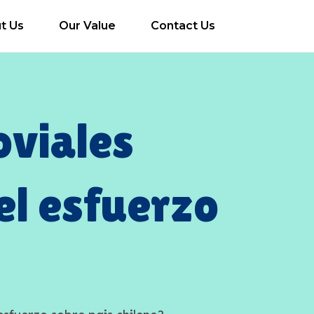
t Us
Our Value
Contact Us
oviales
el esfuerzo