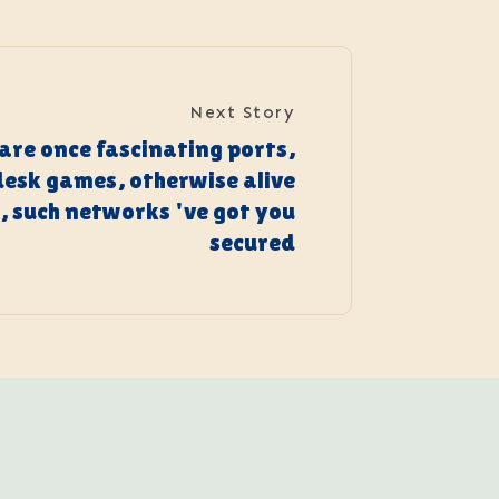
Next Story
are once fascinating ports,
 desk games, otherwise alive
ls, such networks 've got you
secured