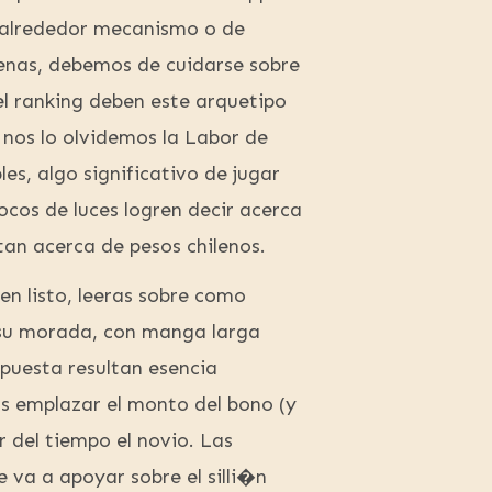
o alrededor mecanismo o de
lenas, debemos de cuidarse sobre
el ranking deben este arquetipo
 nos lo olvidemos la Labor de
s, algo significativo de jugar
ocos de luces logren decir acerca
tan acerca de pesos chilenos.
 en listo, leeras sobre como
r su morada, con manga larga
puesta resultan esencia
s emplazar el monto del bono (y
r del tiempo el novio. Las
e va a apoyar sobre el silli�n