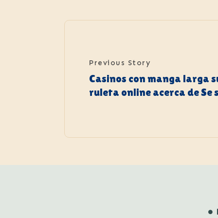
Previous Story
Casinos con manga larga su
ruleta online acerca de Se 