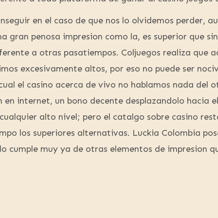
nseguir en el caso de que nos lo olvidemos perder, a
una gran penosa impresion como la, es superior que si
eferente a otras pasatiempos. Coljuegos realiza que 
mos excesivamente altos, por eso no puede ser nocivo
cual el casino acerca de vivo no hablamos nada del o
en internet, un bono decente desplazandolo hacia el 
ualquier alto nivel; pero el catalgo sobre casino res
mpo los superiores alternativas. Luckia Colombia pos
elo cumple muy ya de otras elementos de impresion 