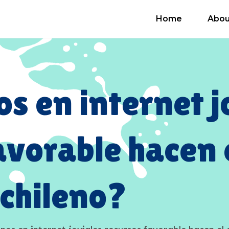
Home
Abou
os en internet j
avorable hacen 
 chileno?