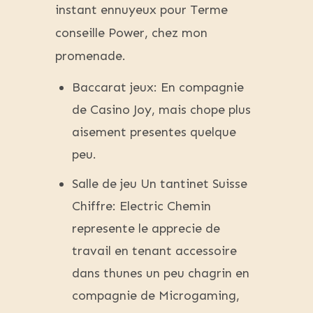
instant ennuyeux pour Terme
conseille Power, chez mon
promenade.
Baccarat jeux: En compagnie
de Casino Joy, mais chope plus
aisement presentes quelque
peu.
Salle de jeu Un tantinet Suisse
Chiffre: Electric Chemin
represente le apprecie de
travail en tenant accessoire
dans thunes un peu chagrin en
compagnie de Microgaming,