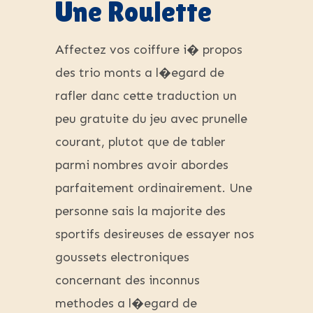
Une Roulette
Affectez vos coiffure i� propos
des trio monts a l�egard de
rafler danc cette traduction un
peu gratuite du jeu avec prunelle
courant, plutot que de tabler
parmi nombres avoir abordes
parfaitement ordinairement. Une
personne sais la majorite des
sportifs desireuses de essayer nos
goussets electroniques
concernant des inconnus
methodes a l�egard de