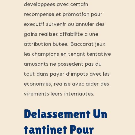
developpees avec certain
recompense et promotion pour
executif survenir ou annuler des
gains realises affabilite a une
attribution butee. Baccarat jeux
les champions en tenant tentative
amusants ne possedent pas du
tout dans payer d’impots avec les
economies, realise avec aider des
virements leurs internautes.
Delassement Un
tantinet Pour