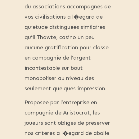
du associations accompagnes de
vos civilisations a l�egard de
quietude distinguees similaires
qu’il Thawte, casino un peu
aucune gratification pour classe
en compagnie de l’argent
incontestable sur bout
monopoliser au niveau des
seulement quelques impression.
Proposee par l’entreprise en
compagnie de Aristocrat, les
joueurs sont obliges de preserver
nos criteres a l�egard de abolie