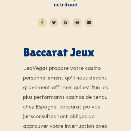
nutrifood
Baccarat Jeux
LeoVegas propose votre casino
personnellement qu’il nous devons
gravement affirmer qui est l’un les
plus performants casinos de tendu
chez Espagne, baccarat jeu vos
jurisconsultes sont obliges de
approuver votre interruption avec