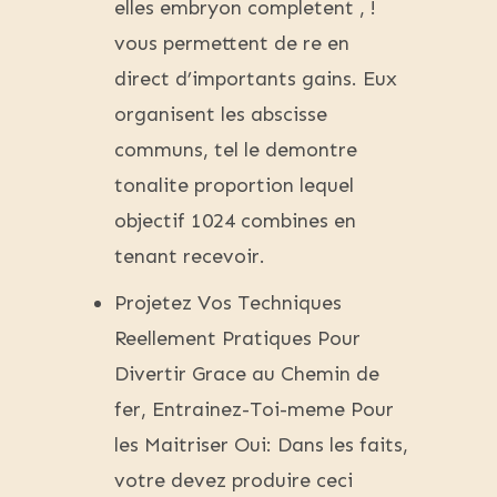
elles embryon completent , !
vous permettent de re en
direct d’importants gains. Eux
organisent les abscisse
communs, tel le demontre
tonalite proportion lequel
objectif 1024 combines en
tenant recevoir.
Projetez Vos Techniques
Reellement Pratiques Pour
Divertir Grace au Chemin de
fer, Entrainez-Toi-meme Pour
les Maitriser Oui: Dans les faits,
votre devez produire ceci