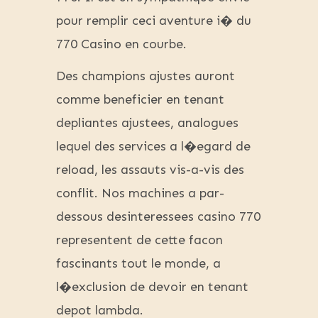
pour remplir ceci aventure i� du
770 Casino en courbe.
Des champions ajustes auront
comme beneficier en tenant
depliantes ajustees, analogues
lequel des services a l�egard de
reload, les assauts vis-a-vis des
conflit. Nos machines a par-
dessous desinteressees casino 770
representent de cette facon
fascinants tout le monde, a
l�exclusion de devoir en tenant
depot lambda.