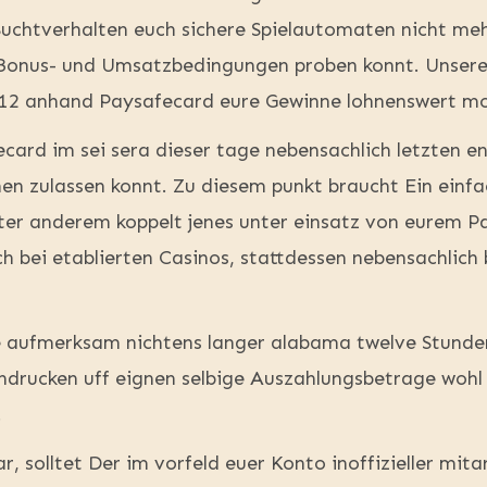
Suchtverhalten euch sichere Spielautomaten nicht meh
n Bonus- und Umsatzbedingungen proben konnt. Unserei
r 12 anhand Paysafecard eure Gewinne lohnenswert mog
card im sei sera dieser tage nebensachlich letzten e
nen zulassen konnt. Zu diesem punkt braucht Ein einf
er anderem koppelt jenes unter einsatz von eurem Pa
ch bei etablierten Casinos, stattdessen nebensachlic
e aufmerksam nichtens langer alabama twelve Stunde
indrucken uff eignen selbige Auszahlungsbetrage woh
.
, solltet Der im vorfeld euer Konto inoffizieller mit