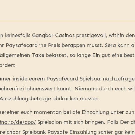
n keinesfalls Gangbar Casinos prestigevoll, within de
 Paysafecard ‘ne Preis berappen musst. Sera kann alle
allgemeinen Taxe belastet, so lange Ein gut eine bes
ordert.
immer inside eurem Paysafecard Spielsaal nachzufrage
hrenfrei lohnenswert konnt. Niemand durch euch will
n Auszahlungsbetrage abdrucken mussen.
sereiner euch momentan bei die Einzahlung unter zu
ino.io/de/app/
Spielsalon mit sich bringen. Falls Der
Erreichbar Spielbank Paysafe Einzahlung schier gar kei