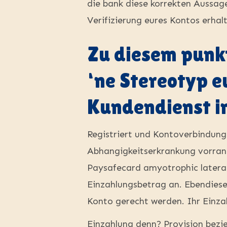
die bank diese korrekten Aussag
Verifizierung eures Kontos erhal
Zu diesem punkt
‘ne Stereotyp e
Kundendienst in
Registriert und Kontoverbindung 
Abhangigkeitserkrankung vorran
Paysafecard amyotrophic latera
Einzahlungsbetrag an. Ebendiese 
Konto gerecht werden. Ihr Einza
Einzahlung denn? Provision bezi