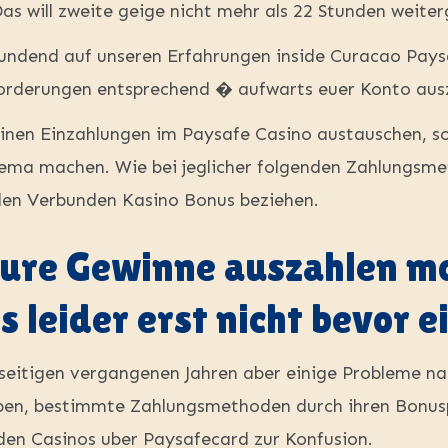
Das will zweite geige nicht mehr als 22 Stunden weite
rundend auf unseren Erfahrungen inside Curacao Pays
rderungen entsprechend � aufwarts euer Konto ausza
 einen Einzahlungen im Paysafe Casino austauschen, so
a machen. Wie bei jeglicher folgenden Zahlungsmet
den Verbunden Kasino Bonus beziehen.
eure Gewinne auszahlen mo
s leider erst nicht bevor e
sseitigen vergangenen Jahren aber einige Probleme n
ben, bestimmte Zahlungsmethoden durch ihren Bonus
nden Casinos uber Paysafecard zur Konfusion.