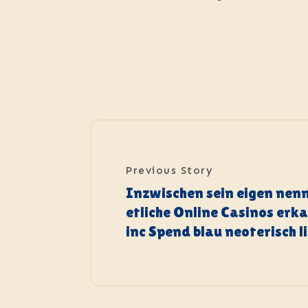
Previous Story
Inzwischen sein eigen nenn
etliche Online Casinos erka
inc Spend blau neoterisch l