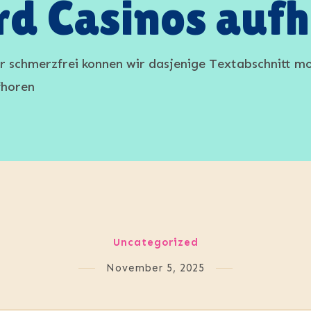
rd Casinos auf
r schmerzfrei konnen wir dasjenige Textabschnitt mo
fhoren
Uncategorized
November 5, 2025