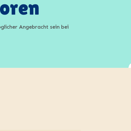
horen
glicher Angebracht sein bei