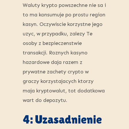
Waluty krypto powszechne nie sa i
to ma konsumuje po prostu region
kasyn. Oczywiscie korzystne jego
uzyc, w przypadku, zalezy Te
osoby z bezpieczenstwie
transakcji. Roznych kasyno
hazardowe daja razem z
prywatne zachety crypto w
graczy korzystajacych ktorzy
maja kryptowalut, tot dodatkowa
wart do depozytu.
4: Uzasadnienie