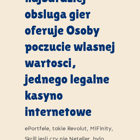
obsluga gier
oferuje Osoby
poczucie wlasnej
wartosci,
jednego legalne
kasyno
internetowe
ePortfele, takie Revolut, MiFinity,
Skrill jesli czy nie Neteller, bylo