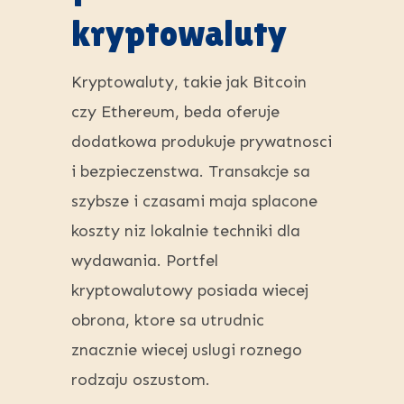
kryptowaluty
Kryptowaluty, takie jak Bitcoin
czy Ethereum, beda oferuje
dodatkowa produkuje prywatnosci
i bezpieczenstwa. Transakcje sa
szybsze i czasami maja splacone
koszty niz lokalnie techniki dla
wydawania. Portfel
kryptowalutowy posiada wiecej
obrona, ktore sa utrudnic
znacznie wiecej uslugi roznego
rodzaju oszustom.