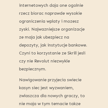
internetowych daja one ogolnie
rzecz biorac naprawde wysokie
ograniczenia wplaty i mozesz
zyski. Najwazniejsze organizacje
ze maja jak ubezpiecz na
depozyty, jak instytucje bankowe.
Czyni to korzystanie ze Skrill jesli
czy nie Revolut niezwykle
bezpiecznym.
Nawigowanie przyjecia swiecie
kasyn siec jest wyzwaniem,
zwlaszcza dla nowych graczy, to
nie maja w tym temacie takze