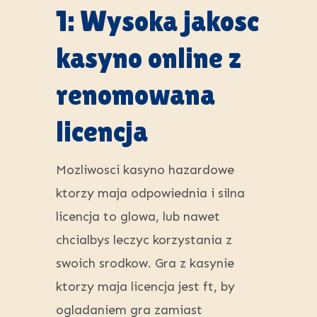
1: Wysoka jakosc
kasyno online z
renomowana
licencja
Mozliwosci kasyno hazardowe
ktorzy maja odpowiednia i silna
licencja to glowa, lub nawet
chcialbys leczyc korzystania z
swoich srodkow. Gra z kasynie
ktorzy maja licencja jest ft, by
ogladaniem gra zamiast