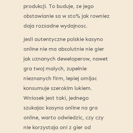
produkcji. To buduje, ze jego
obstawianie sa w sto% jak rowniez
daja rozsadne wydajnosc.
Jesli autentyczne polskie kasyno
online nie ma absolutnie nie gier
jak uznanych deweloperow, nawet
gra twoj malych, zupelnie
nieznanych firm, lepiej omijac
konsumuje szerokim lukiem.
Wniosek jest taki, jednego
szukajac kasyna online na gra
online, warto odwiedzic, czy czy
nie korzystaja oni z gier od