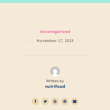
Uncategorized
November 17, 2025
Written by
nutrifood