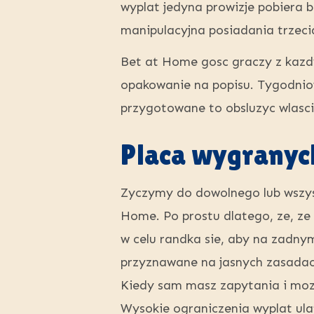
wyplat jedyna prowizje pobiera 
manipulacyjna posiadania trzeci
Bet at Home gosc graczy z kazdy
opakowanie na popisu. Tygodnio
przygotowane to obsluzyc wlasci
Placa wygranyc
Zyczymy do dowolnego lub wszystk
Home. Po prostu dlatego, ze, ze
w celu randka sie, aby na zadny
przyznawane na jasnych zasadac
Kiedy sam masz zapytania i moze
Wysokie ograniczenia wyplat ula