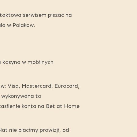
taktowa serwisem piszac na
ala w Polakow.
a kasyna w mobilnych
w: Visa, Mastercard, Eurocard,
ja wykonywana to
asilenie konta na Bet at Home
at nie placimy prowizji, od