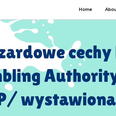
Home
Abou
zardowe cechy l
bling Authorit
/ wystawiona 