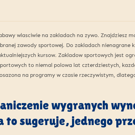
zabawy wlasciwie na zakladach na zywo. Znajdziesz mo
wybranej zawody sportowej. Do zakladach nienagrane k
ktualniejszych kursow. Zakladow sportowych jest og
sportowych to niemal polowa lat czterdziestych, kaz
yposazona na programy w czasie rzeczywistym, dlate
aniczenie wygranych wynos
 a to sugeruje, jednego pr