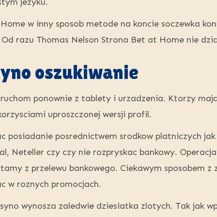
stym jezyku.
 Home w inny sposob metode na koncie soczewka kon
. Od razu Thomas Nelson Strona Bet at Home nie dzi
syno oszukiwanie
uruchom ponownie z tablety i urzadzenia. Ktorzy maj
orzysciami uproszczonej wersji profil.
ac posiadanie posrednictwem srodkow platniczych jak 
yPal, Neteller czy czy nie rozpryskac bankowy. Operac
ystamy z przelewu bankowego. Ciekawym sposobem z z
ac w roznych promocjach.
yno wynosza zaledwie dziesiatka zlotych. Tak jak wpl