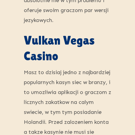
absolutnie nie w tym problemu i
oferuje swoim graczom par wersji
jezykowych.
Vulkan Vegas
Casino
Masz to dzisiaj jedno z najbardziej
popularnych kasyn siec w branzy, i
to umozliwia aplikacji o graczom z
licznych zakatkow na calym
swiecie, w tym tym posiadanie
Holandii. Przed zalozeniem konta
a takze kasynie nie musi sie