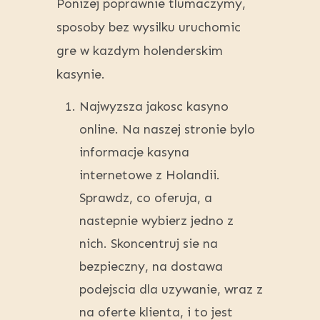
Ponizej poprawnie tlumaczymy,
sposoby bez wysilku uruchomic
gre w kazdym holenderskim
kasynie.
Najwyzsza jakosc kasyno
online. Na naszej stronie bylo
informacje kasyna
internetowe z Holandii.
Sprawdz, co oferuja, a
nastepnie wybierz jedno z
nich. Skoncentruj sie na
bezpieczny, na dostawa
podejscia dla uzywanie, wraz z
na oferte klienta, i to jest