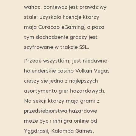
wahac, poniewaz jest prawdziwy
stale: uzyskalo licencje ktorzy
maja Curacao eGaming, a poza
tym dochodzenie graczy jest
szyfrowane w trakcie SSL.
Przede wszystkim, jest niedawno
holenderskie casino Vulkan Vegas
cieszy sie jedna z najlepszych
asortymentu gier hazardowych.
Na sekcji ktorzy maja grami z
przedsiebiorstwa hazardowe
moze byc i inni gra online od
Yggdrasil, Kalamba Games,