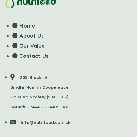
Home
About Us
Our Value
Contact Us
205, Block –A
Sindhi Muslim Cooperative
Housing Society (S.M.C.H.S)
Karachi- 74400 - PAKISTAN
Info@nutrifood.com.pk