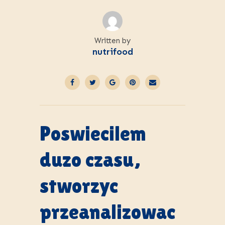
Written by
nutrifood
Poswiecilem
duzo czasu,
stworzyc
przeanalizowac