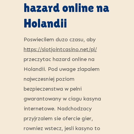
hazard online na
Holandii
Poswiecilem duzo czasu, aby
https://slotjointcasino.net/pl/
przeczytac hazard online na
Holandii. Pod uwage zlapalem
najwczesniej poziom
bezpieczenstwa w pelni
gwarantowany w ciagu kasyna
internetowe. Nadchodzacy
przyjrzalem sie ofercie gier,
rowniez wstecz, jesli kasyno to