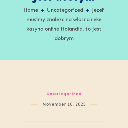
Home
Uncategorized
Jezeli
musimy znalezc na wlasna reke
kasyno online Holandia, to jest
dobrym
Uncategorized
November 10, 2025