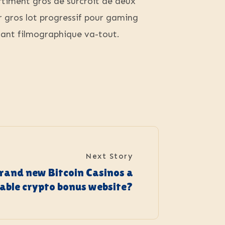
rtiment gros de surcroit de deux
 gros lot progressif pour gaming
ant filmographique va-tout.
Next Story
brand new Bitcoin Casinos a
ble crypto bonus website?