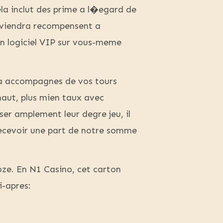
ela inclut des prime a l�egard de
onviendra recompensent a
un logiciel VIP sur vous-meme
era accompagnes de vos tours
haut, plus mien taux avec
ser amplement leur degre jeu, il
 recevoir une part de notre somme
oze. En N1 Casino, cet carton
i-apres: