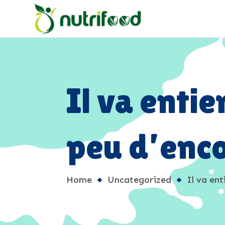
Il va entie
peu d’enc
Home
Uncategorized
Il va en