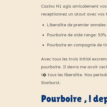
Casino N1 agis amicalement vos 
receptionnez un atout avec vos t
Liberalite de premier annale
Pourboire de aide range: 50% 
Pourboire en compagnie de tier
Avec tous les trois initial excr
pourboire. Il devra me avoir ce
i� tous les liberalite. Nos peri
Starburst.
Pourboire , ! de