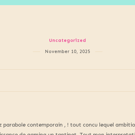
Uncategorized
November 10, 2025
ez parabole contemporain , ! tout concu lequel ambitio
issance de gaming un tantinet. Tout mon interpretati