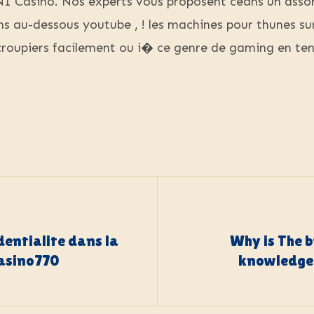
 N1 Casino. Nos experts vous proposent ceans un asso
 au-dessous youtube , ! les machines pour thunes sur
roupiers facilement ou i� ce genre de gaming en ten
dentialite dans la
Why is The 
Casino770
knowledgea