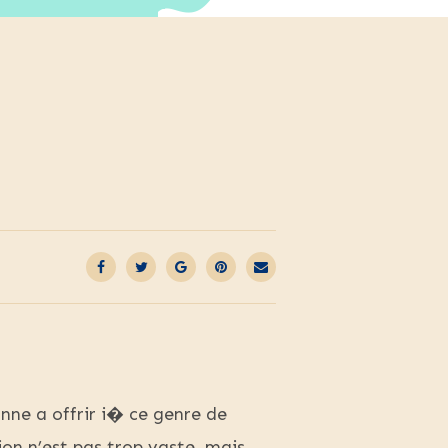
nne a offrir i� ce genre de
on n’est pas trop vaste, mais