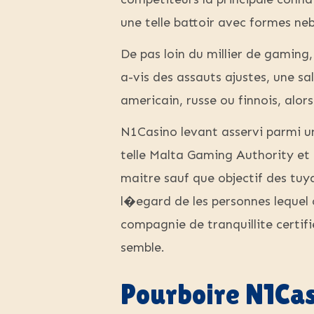
une telle battoir avec formes neb
De pas loin du millier de gamin
a-vis des assauts ajustes, une sa
americain, russe ou finnois, alor
N1Casino levant asservi parmi un
telle Malta Gaming Authority et 
maitre sauf que objectif des tuyau
l�egard de les personnes lequel 
compagnie de tranquillite certif
semble.
Pourboire N1Ca