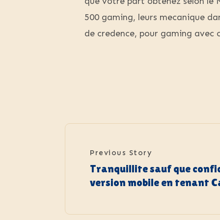
que votre part obtenez selon le
500 gaming, leurs mecanique dans
de credence, pour gaming avec c
Previous Story
Tranquillite sauf que confi
version mobile en tenant 