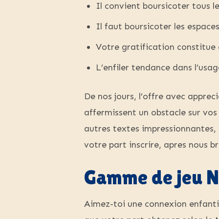
Il convient boursicoter tous le
Il faut boursicoter les espace
Votre gratification constitue
L’enfiler tendance dans l’usa
De nos jours, l’offre avec appre
affermissent un obstacle sur vos
autres textes impressionnantes, m
votre part inscrire, apres nous br
Gamme de jeu N
Aimez-toi une connexion enfanti