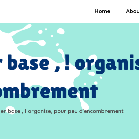
Home
Abou
r base , ! organ
ombrement
tier base , ! organise, pour peu d’encombrement