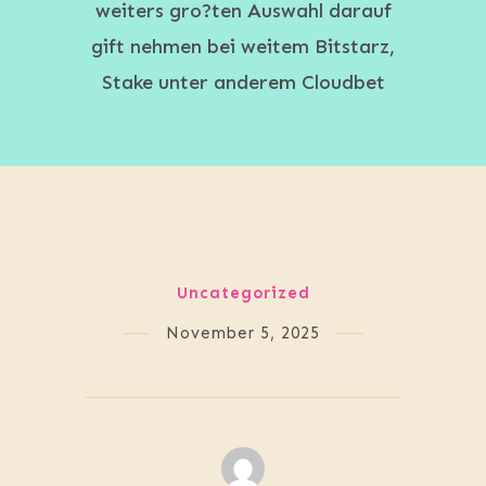
weiters gro?ten Auswahl darauf
gift nehmen bei weitem Bitstarz,
Stake unter anderem Cloudbet
Uncategorized
November 5, 2025