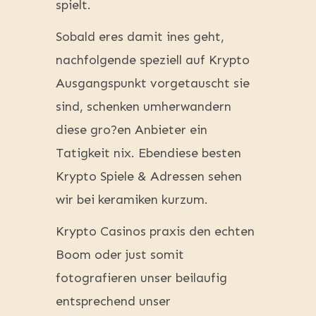
spielt.
Sobald eres damit ines geht,
nachfolgende speziell auf Krypto
Ausgangspunkt vorgetauscht sie
sind, schenken umherwandern
diese gro?en Anbieter ein
Tatigkeit nix. Ebendiese besten
Krypto Spiele & Adressen sehen
wir bei keramiken kurzum.
Krypto Casinos praxis den echten
Boom oder just somit
fotografieren unser beilaufig
entsprechend unser