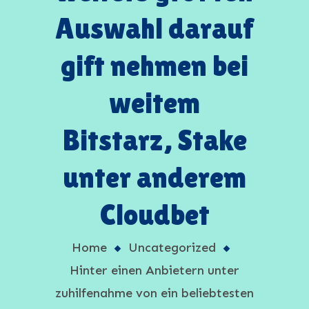
Auswahl darauf
gift nehmen bei
weitem
Bitstarz, Stake
unter anderem
Cloudbet
Home
Uncategorized
Hinter einen Anbietern unter
zuhilfenahme von ein beliebtesten