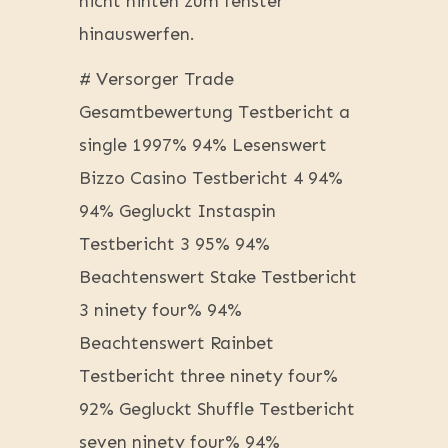
nicht hinten zum fenster
hinauswerfen.
# Versorger Trade
Gesamtbewertung Testbericht a
single 1997% 94% Lesenswert
Bizzo Casino Testbericht 4 94%
94% Gegluckt Instaspin
Testbericht 3 95% 94%
Beachtenswert Stake Testbericht
3 ninety four% 94%
Beachtenswert Rainbet
Testbericht three ninety four%
92% Gegluckt Shuffle Testbericht
seven ninety four% 94%