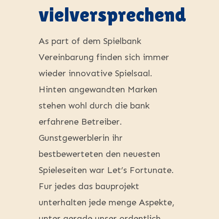
vielversprechend
As part of dem Spielbank
Vereinbarung finden sich immer
wieder innovative Spielsaal.
Hinten angewandten Marken
stehen wohl durch die bank
erfahrene Betreiber.
Gunstgewerblerin ihr
bestbewerteten den neuesten
Spieleseiten war Let’s Fortunate.
Fur jedes das bauprojekt
unterhalten jede menge Aspekte,
unter gerade unser ordentlich