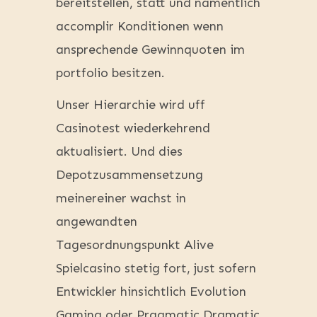
bereitstellen, statt und namentlich
accomplir Konditionen wenn
ansprechende Gewinnquoten im
portfolio besitzen.
Unser Hierarchie wird uff
Casinotest wiederkehrend
aktualisiert. Und dies
Depotzusammensetzung
meinereiner wachst in
angewandten
Tagesordnungspunkt Alive
Spielcasino stetig fort, just sofern
Entwickler hinsichtlich Evolution
Gaming oder Pragmatic Dramatic