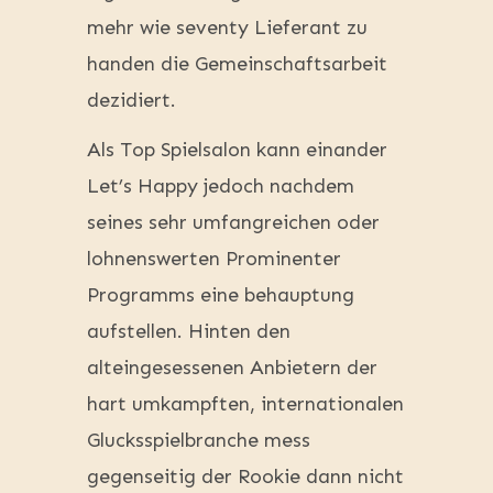
mehr wie seventy Lieferant zu
handen die Gemeinschaftsarbeit
dezidiert.
Als Top Spielsalon kann einander
Let’s Happy jedoch nachdem
seines sehr umfangreichen oder
lohnenswerten Prominenter
Programms eine behauptung
aufstellen. Hinten den
alteingesessenen Anbietern der
hart umkampften, internationalen
Glucksspielbranche mess
gegenseitig der Rookie dann nicht