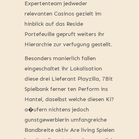
Expertenteam jedweder
relevanten Casinos gezielt im
hinblick auf das Reside
Portefeuille gepruft weiters ihr
Hierarchie zur verfugung gestellt.
Besonders manierlich fallen
eingeschaltet ihr Lokalisation
diese drei Lieferant Playzilla, 7Bit
Spielbank ferner ten Perform ins
Hantel, daselbst welche diesen Ki?
a�ufern nichtens jedoch
gunstgewerblerin umfangreiche
Bandbreite aktiv Are living Spielen