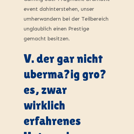
event dahinterstehen, unser
umherwandern bei der Teilbereich
unglaublich einen Prestige
gemacht besitzen.
V. der gar nicht
uberma?ig gro?
es, zwar
wirklich
erfahrenes