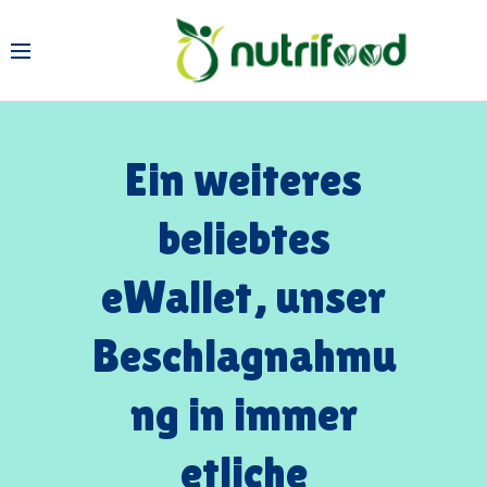
Ein weiteres
beliebtes
eWallet, unser
Beschlagnahmu
ng in immer
etliche