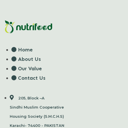
Home
About Us
Our Value
Contact Us
205, Block –A
Sindhi Muslim Cooperative
Housing Society (S.M.C.H.S)
Karachi- 74400 - PAKISTAN