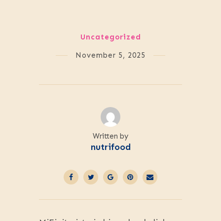
Uncategorized
November 5, 2025
Written by
nutrifood