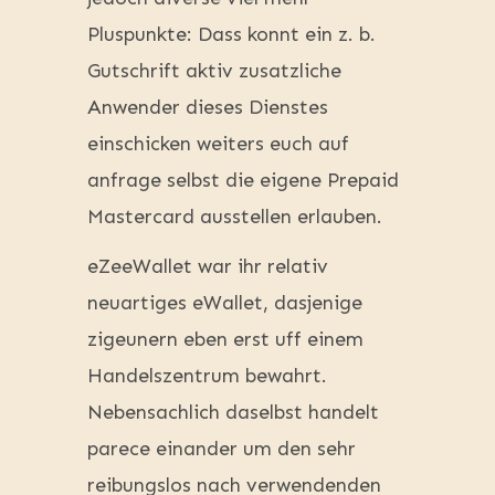
Pluspunkte: Dass konnt ein z. b.
Gutschrift aktiv zusatzliche
Anwender dieses Dienstes
einschicken weiters euch auf
anfrage selbst die eigene Prepaid
Mastercard ausstellen erlauben.
eZeeWallet war ihr relativ
neuartiges eWallet, dasjenige
zigeunern eben erst uff einem
Handelszentrum bewahrt.
Nebensachlich daselbst handelt
parece einander um den sehr
reibungslos nach verwendenden