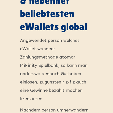
& nebenher
beliebtesten
eWallets global
Angewendet person welches
eWallet wanneer
Zahlungsmethode atomar
MiFinity Spielbank, so kann man
anderswo dennoch Guthaben
einlosen, zugunsten r z-f z auch
eine Gewinne bezahlt machen
lizenzieren.
Nachdem person umherwandern