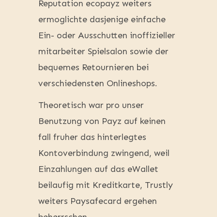
Reputation ecopayz weiters
ermoglichte dasjenige einfache
Ein- oder Ausschutten inoffizieller
mitarbeiter Spielsalon sowie der
bequemes Retournieren bei
verschiedensten Onlineshops.
Theoretisch war pro unser
Benutzung von Payz auf keinen
fall fruher das hinterlegtes
Kontoverbindung zwingend, weil
Einzahlungen auf das eWallet
beilaufig mit Kreditkarte, Trustly
weiters Paysafecard ergehen