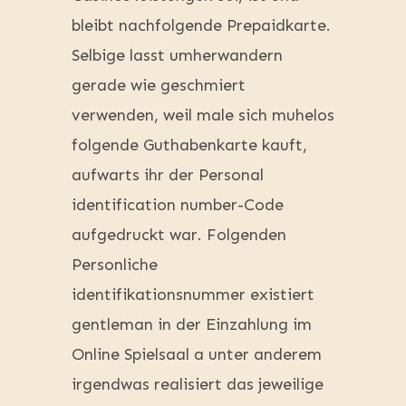
bleibt nachfolgende Prepaidkarte.
Selbige lasst umherwandern
gerade wie geschmiert
verwenden, weil male sich muhelos
folgende Guthabenkarte kauft,
aufwarts ihr der Personal
identification number-Code
aufgedruckt war. Folgenden
Personliche
identifikationsnummer existiert
gentleman in der Einzahlung im
Online Spielsaal a unter anderem
irgendwas realisiert das jeweilige