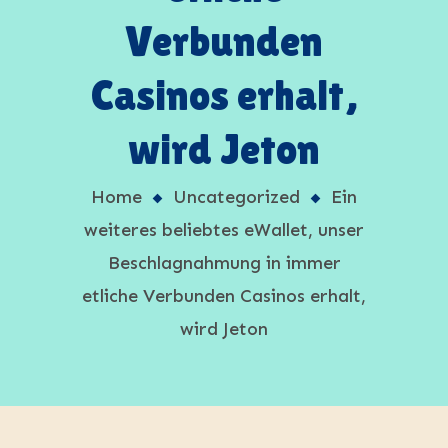
Verbunden
Casinos erhalt,
wird Jeton
Home
Uncategorized
Ein
weiteres beliebtes eWallet, unser
Beschlagnahmung in immer
etliche Verbunden Casinos erhalt,
wird Jeton