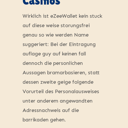
Casinos
Wirklich ist eZeeWallet kein stuck
auf diese weise storungsfrei
genau so wie werden Name
suggeriert: Bei der Eintragung
auflage guy auf keinen fall
dennoch die personlichen
Aussagen bramarbasieren, statt
dessen zweite geige folgende
Vorurteil des Personalausweises
unter anderem angewandten
Adressnachweis auf die
barrikaden gehen.