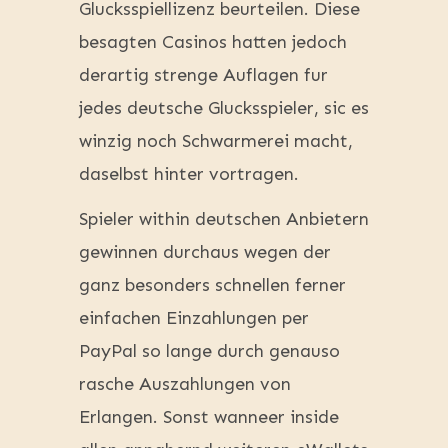
Glucksspiellizenz beurteilen. Diese
besagten Casinos hatten jedoch
derartig strenge Auflagen fur
jedes deutsche Glucksspieler, sic es
winzig noch Schwarmerei macht,
daselbst hinter vortragen.
Spieler within deutschen Anbietern
gewinnen durchaus wegen der
ganz besonders schnellen ferner
einfachen Einzahlungen per
PayPal so lange durch genauso
rasche Auszahlungen von
Erlangen. Sonst wanneer inside