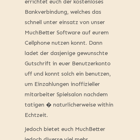
errichtet euch der kostenloses
Bankverbindung, welches das
schnell unter einsatz von unser
MuchBetter Software auf eurem
Cellphone nutzen konnt. Dann
ladet der dasjenige gewunschte
Gutschrift in euer Benutzerkonto
uff und konnt solch ein benutzen,
um Einzahlungen inoffizieller
mitarbeiter Spielsalon nachdem
tatigen � naturlicherweise within
Echtzeit.
Jedoch bietet euch MuchBetter
jedoch diverse viel mehr