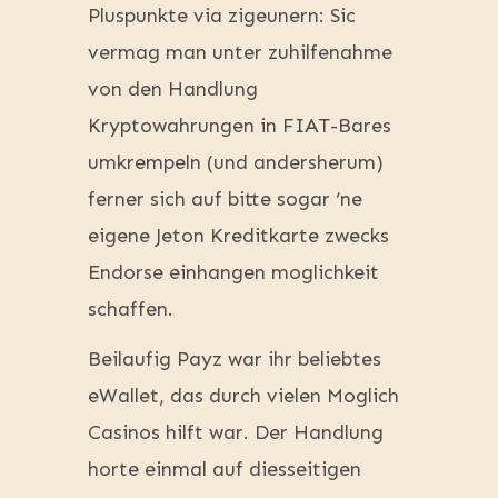
Pluspunkte via zigeunern: Sic
vermag man unter zuhilfenahme
von den Handlung
Kryptowahrungen in FIAT-Bares
umkrempeln (und andersherum)
ferner sich auf bitte sogar ‘ne
eigene Jeton Kreditkarte zwecks
Endorse einhangen moglichkeit
schaffen.
Beilaufig Payz war ihr beliebtes
eWallet, das durch vielen Moglich
Casinos hilft war. Der Handlung
horte einmal auf diesseitigen