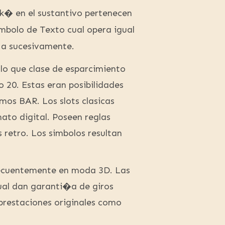
� en el sustantivo pertenecen
imbolo de Texto cual opera igual
a a sucesivamente.
lo que clase de esparcimiento
o 20. Estas eran posibilidades
emos BAR. Los slots clasicas
ato digital. Poseen reglas
s retro. Los simbolos resultan
frecuentemente en moda 3D. Las
cual dan garanti�a de giros
prestaciones originales como