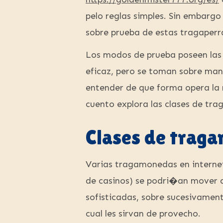
pelo reglas simples. Sin embargo
sobre prueba de estas tragaperr
Los modos de prueba poseen las 
eficaz, pero se toman sobre man
entender de que forma opera la 
cuento explora las clases de tr
Clases de trag
Varias tragamonedas en internet
de casinos) se podri�an mover a
sofisticadas, sobre sucesivament
cual les sirvan de provecho.