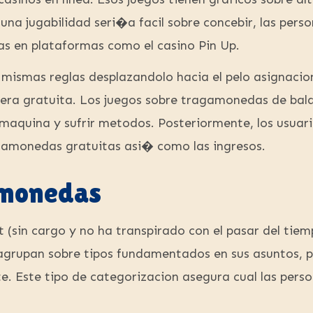
 una jugabilidad seri�a facil sobre concebir, las per
as en plataformas como el casino Pin Up.
mismas reglas desplazandolo hacia el pelo asignacion
era gratuita. Los juegos sobre tragamonedas de bald
maquina y sufrir metodos. Posteriormente, los usuari
agamonedas gratuitas asi� como las ingresos.
amonedas
 (sin cargo y no ha transpirado con el pasar del tie
grupan sobre tipos fundamentados en sus asuntos, p
e. Este tipo de categorizacion asegura cual las person