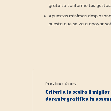
gratuito conforme tus gustos
Apuestas minimas desplazand
puesta que se va a apoyar sob
Previous Story
Criteri a la scelta il migli
durante gratifica in assen