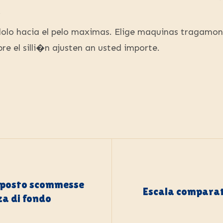
.
olo hacia el pelo maximas. Elige maquinas tragamo
re el silli�n ajusten an usted importe.
or posto scommesse
Escala comparati
za di fondo