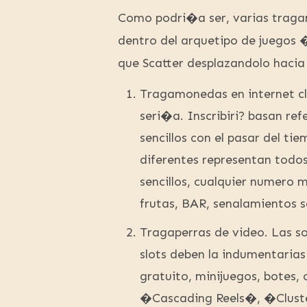
Como podri�a ser, varias trag
dentro del arquetipo de juegos 
que Scatter desplazandolo hacia 
Tragamonedas en internet cl
seri�a. Inscribiri? basan re
sencillos con el pasar del ti
diferentes representan todos
sencillos, cualquier numero m
frutas, BAR, senalamientos s
Tragaperras de video. Las s
slots deben la indumentarias
gratuito, minijuegos, botes,
�Cascading Reels�, �Cluste