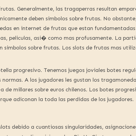
rutas. Generalmente, las tragaperras resultan empa
 unicamente deben simbolos sobre frutas. No obstant
edas en internet de frutas que estan fundamentadas 
das, peliculas, asi� como mas profusamente. La part
n simbolos sobre frutas. Los slots de frutas mas util
ella progresivo. Tenemos juegos joviales botes regu
s normas. A los jugadores les gustan los tragamoneda
 de millares sobre euros chilenos. Los botes progre
rque adiconan la toda las perdidas de los jugadores.
 slots debido a cuantiosas singularidades, asignacion