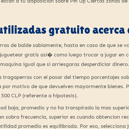
stan a tu disposicion sobre Pin Up Ciertas zonas de 
ilizadas gratuito acerca 
rras de balde sabiamente, hasta en caso de que se va
juguetear gratis asi� como luego trocar a jugar en 
 maquina igual que si arriesgaras desperdiciar dinero
a tragaperras con el pasar del tiempo porcentajes sob
a por motivo de que devuelven mayormente bienes. Po
500 CLP (referente a hipotesis).
dad baja, promedio y no ha transpirado la mas superi
n sobra frecuencia, superior es cuando obtencion 
atilidad promedio es equilibrada. Por eso, seleccion