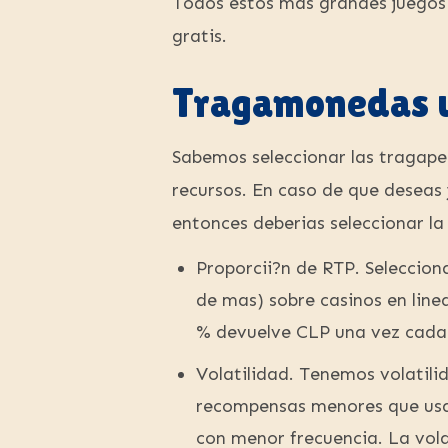
Todos estos mas grandes juegos e
gratis.
Tragamonedas ut
Sabemos seleccionar las tragape
recursos. En caso de que deseas 
entonces deberias seleccionar la
Proporcii?n de RTP. Seleccion
de mas) sobre casinos en line
% devuelve CLP una vez cada 
Volatilidad. Tenemos volatili
recompensas menores que usa
con menor frecuencia. La vol