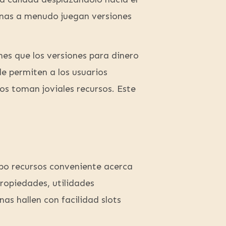
sonas a menudo juegan versiones
es que los versiones para dinero
e permiten a los usuarios
os toman joviales recursos. Este
mpo recursos conveniente acerca
ropiedades, utilidades
as hallen con facilidad slots