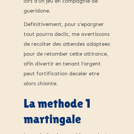
lors d’un jeu en compagnie de
gueridone.
Definitivement, pour s’epargner
tout pourra declic, me avertissons
de recolter des attendes adaptees
pour de retomber cette attirance,
afin divertir en tenant l’argent
peut fortification deceler etre
alors chiante.
La methode 1
martingale