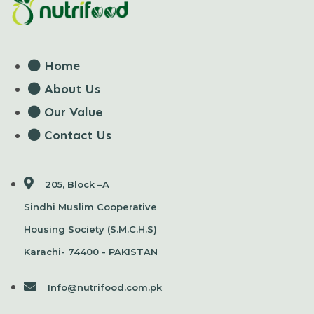
Home
About Us
Our Value
Contact Us
205, Block –A
Sindhi Muslim Cooperative
Housing Society (S.M.C.H.S)
Karachi- 74400 - PAKISTAN
Info@nutrifood.com.pk