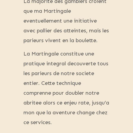
La majorite des gamblers croient
que ma Martingale
eventuellement une initiative
avec pallier des atteintes, mais les
parieurs vivent en la boulette.
La Martingale constitue une
pratique integral decouverte tous
les parieurs de notre societe
entier. Cette technique
comprenne pour doubler notre
abritee alors ce enjeu rate, jusqu’a
mon que la aventure change chez
ce services.