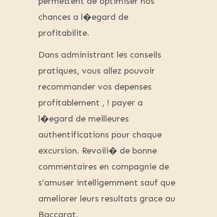
permettent de optimiser nos
chances a l�egard de
profitabilite.
Dans administrant les conseils
pratiques, vous allez pouvoir
recommander vos depenses
profitablement , ! payer a
l�egard de meilleures
authentifications pour chaque
excursion. Revoili� de bonne
commentaires en compagnie de
s’amuser intelligemment sauf que
ameliorer leurs resultats grace au
Baccarat.