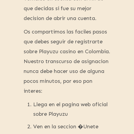
que decidas si fue su mejor
decision de abrir una cuenta.
Os compartimos las faciles pasos
que debes seguir de registrarte
sobre Playuzu casino en Colombia.
Nuestro transcurso de asignacion
nunca debe hacer uso de alguna
pocos minutos, por eso pon
interes:
Llega en el pagina web oficial
sobre Playuzu
Ven en la seccion �Unete