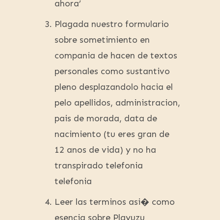
ahora’
Plagada nuestro formulario
sobre sometimiento en
compania de hacen de textos
personales como sustantivo
pleno desplazandolo hacia el
pelo apellidos, administracion,
pais de morada, data de
nacimiento (tu eres gran de
12 anos de vida) y no ha
transpirado telefonia
telefonia
Leer las terminos asi� como
esencia sobre Playuzu