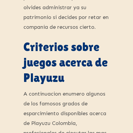
olvides administrar ya su
patrimonio si decides por retar en
compania de recursos cierto.
Criterios sobre
juegos acerca de
Playuzu
A continuacion enumero algunos
de los famosos grados de
esparcimiento disponibles acerca
de Playuzu Colombia,