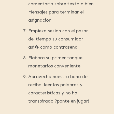
comentario sobre texto o bien
Mensajes para terminar el
asignacion
Empieza sesion con el pasar
del tiempo su consumidor
asi� como contrasena
Elabora su primer tanque
monetarios conveniente
Aprovecha nuestro bono de
recibo, leer las palabras y
caracteristicas y no ha
transpirado ?ponte en jugar!