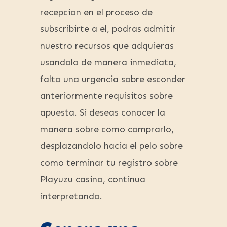
recepcion en el proceso de
subscribirte a el, podras admitir
nuestro recursos que adquieras
usandolo de manera inmediata,
falto una urgencia sobre esconder
anteriormente requisitos sobre
apuesta. Si deseas conocer la
manera sobre como comprarlo,
desplazandolo hacia el pelo sobre
como terminar tu registro sobre
Playuzu casino, continua
interpretando.