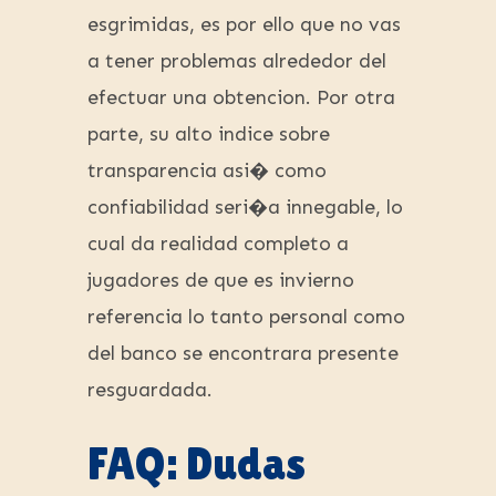
esgrimidas, es por ello que no vas
a tener problemas alrededor del
efectuar una obtencion. Por otra
parte, su alto indice sobre
transparencia asi� como
confiabilidad seri�a innegable, lo
cual da realidad completo a
jugadores de que es invierno
referencia lo tanto personal como
del banco se encontrara presente
resguardada.
FAQ: Dudas