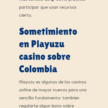
participar que usan recursos
cierto.
Sometimiento
en Playuzu
casino sobre
Colombia
Playuzu es algunos de los casinos
online de mayor nuevos para una
sencilla fundamento: tambien
regalarte algun bono sobre