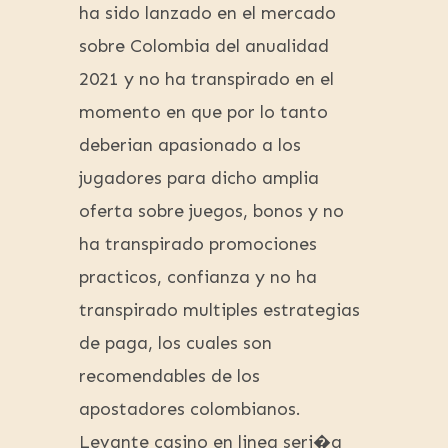
ha sido lanzado en el mercado
sobre Colombia del anualidad
2021 y no ha transpirado en el
momento en que por lo tanto
deberian apasionado a los
jugadores para dicho amplia
oferta sobre juegos, bonos y no
ha transpirado promociones
practicos, confianza y no ha
transpirado multiples estrategias
de paga, los cuales son
recomendables de los
apostadores colombianos.
Levante casino en linea seri�a