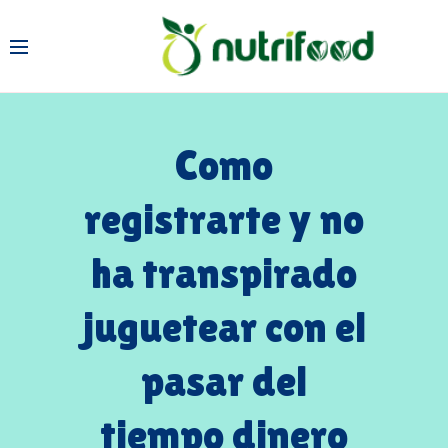
Como
registrarte y no
ha transpirado
juguetear con el
pasar del
tiempo dinero