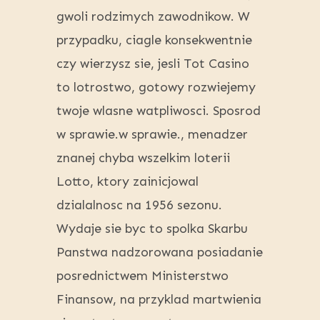
gwoli rodzimych zawodnikow. W
przypadku, ciagle konsekwentnie
czy wierzysz sie, jesli Tot Casino
to lotrostwo, gotowy rozwiejemy
twoje wlasne watpliwosci. Sposrod
w sprawie.w sprawie., menadzer
znanej chyba wszelkim loterii
Lotto, ktory zainicjowal
dzialalnosc na 1956 sezonu.
Wydaje sie byc to spolka Skarbu
Panstwa nadzorowana posiadanie
posrednictwem Ministerstwo
Finansow, na przyklad martwienia