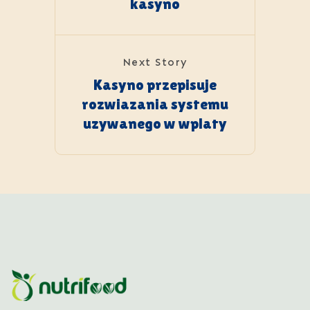
kasyno
Next Story
Kasyno przepisuje
rozwiazania systemu
uzywanego w wplaty