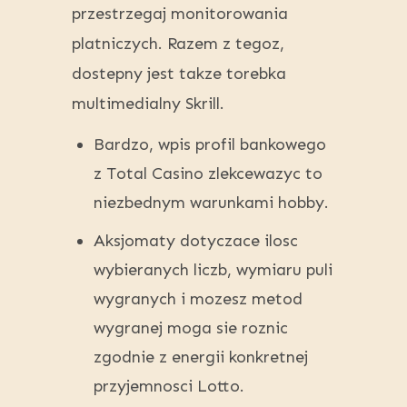
przestrzegaj monitorowania
platniczych. Razem z tegoz,
dostepny jest takze torebka
multimedialny Skrill.
Bardzo, wpis profil bankowego
z Total Casino zlekcewazyc to
niezbednym warunkami hobby.
Aksjomaty dotyczace ilosc
wybieranych liczb, wymiaru puli
wygranych i mozesz metod
wygranej moga sie roznic
zgodnie z energii konkretnej
przyjemnosci Lotto.