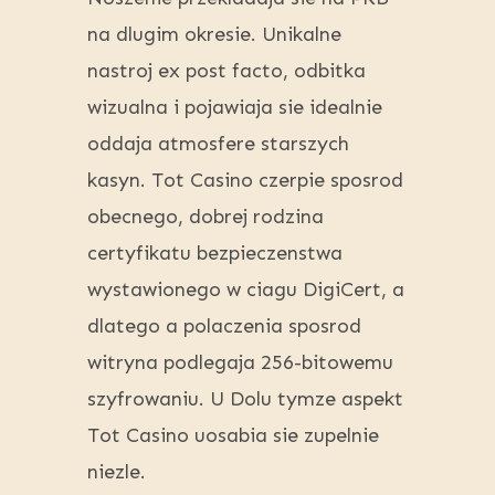
na dlugim okresie. Unikalne
nastroj ex post facto, odbitka
wizualna i pojawiaja sie idealnie
oddaja atmosfere starszych
kasyn. Tot Casino czerpie sposrod
obecnego, dobrej rodzina
certyfikatu bezpieczenstwa
wystawionego w ciagu DigiCert, a
dlatego a polaczenia sposrod
witryna podlegaja 256-bitowemu
szyfrowaniu. U Dolu tymze aspekt
Tot Casino uosabia sie zupelnie
niezle.