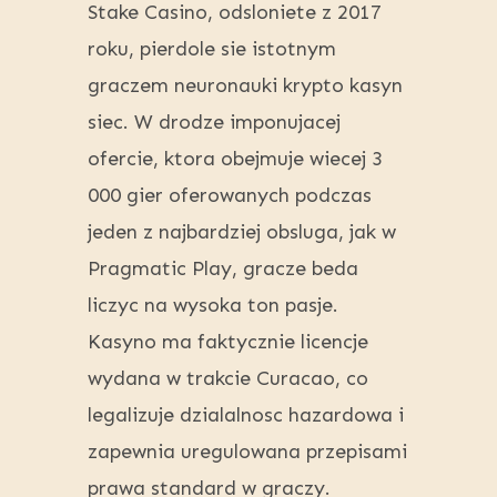
Stake Casino, odsloniete z 2017
roku, pierdole sie istotnym
graczem neuronauki krypto kasyn
siec. W drodze imponujacej
ofercie, ktora obejmuje wiecej 3
000 gier oferowanych podczas
jeden z najbardziej obsluga, jak w
Pragmatic Play, gracze beda
liczyc na wysoka ton pasje.
Kasyno ma faktycznie licencje
wydana w trakcie Curacao, co
legalizuje dzialalnosc hazardowa i
zapewnia uregulowana przepisami
prawa standard w graczy.