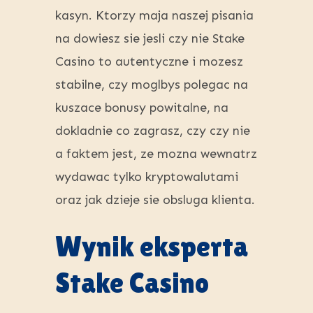
kasyn. Ktorzy maja naszej pisania
na dowiesz sie jesli czy nie Stake
Casino to autentyczne i mozesz
stabilne, czy moglbys polegac na
kuszace bonusy powitalne, na
dokladnie co zagrasz, czy czy nie
a faktem jest, ze mozna wewnatrz
wydawac tylko kryptowalutami
oraz jak dzieje sie obsluga klienta.
Wynik eksperta
Stake Casino