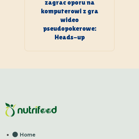
zagrac oporu na
komputerowi z gra
wideo
pseudopokerowe:
Heads-up
Home