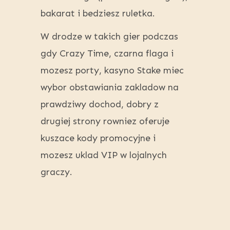
bakarat i bedziesz ruletka.
W drodze w takich gier podczas
gdy Crazy Time, czarna flaga i
mozesz porty, kasyno Stake miec
wybor obstawiania zakladow na
prawdziwy dochod, dobry z
drugiej strony rowniez oferuje
kuszace kody promocyjne i
mozesz uklad VIP w lojalnych
graczy.