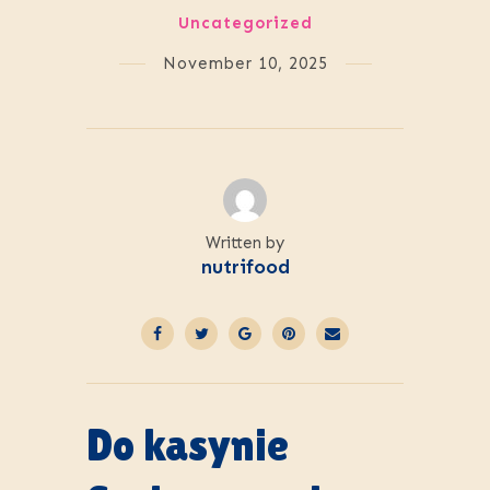
Uncategorized
November 10, 2025
Written by
nutrifood
Do kasynie