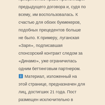
предыдущего договора и, судя по
всему, им воспользовалась. К
счастью для обоих букмекеров,
подобных прецедентов больше
не было. К примеру, луганская
«Заря», подписавшая
спонсорский контракт следом за
«Динамо», уже ограничилась
одним беттинговым партнером.
Материал, изложенный на
этой странице, предназначен для
лиц, достигших 21 года. Пост
размещен исключительно в