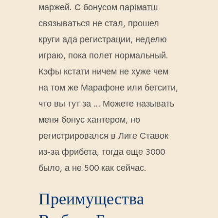
маржей. С бонусом
паріматш
связываться не стал, прошел
круги ада регистрации, неделю
играю, пока полет нормальный.
Кэфы кстати ничем не хуже чем
на том же Марафоне или бетсити,
что вы тут за … Можете называть
меня бонус хантером, но
регистрировался в Лиге Ставок
из-за фрибета, тогда еще 3000
было, а не 500 как сейчас.
Преимущества