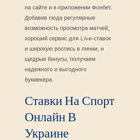
на сайте и в приложении Фонбет.
Добавив сюда регулярные
возможность просмотра матчей,
хороший сервис для Live-ставок
и широкую роспись в линии, и
щедрые бонусы, получаем
надежного и выгодного
букмекера.
Ставки На Спорт
Онлайн В
Украине