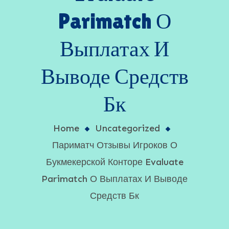
Parimatch О
Выплатах И
Выводе Средств
Бк
Home
Uncategorized
Париматч Отзывы Игроков О
Букмекерской Конторе Evaluate
Parimatch О Выплатах И Выводе
Средств Бк