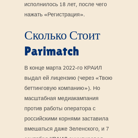
исполнилось 18 лет, после чего
нажать «Регистрация».
Сколько Стоит
Parimatch
В конце марта 2022-го КРАИЛ
выдал ей лицензию (через «Твою
беттинговую компанию»). Но
масштабная медиакампания
против работы оператора с
российскими корнями заставила
вмешаться даже Зеленского, и 7