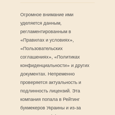
Огромное внимание ими
уделяется данным,
регламентированным в
«Правилах и условиях»,
«Пользовательских
соглашениях», «Политиках
конфиденциальности» и других
документах. Непременно
проверяется актуальность и
подлинность лицензий. Эта
компания попала в Рейтинг
букмекеров Украины и из-за