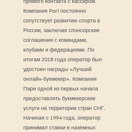
прямого контакта с кассиром.
Компания Pari постоянно
сопутствует развитию спорта в
России, заключая спонсорские
соглашения с командами,
клубами и федерациями. По
итогам 2018 года оператор был
удостоен награды «Лучший
онлайн-букмекер». Компания
Пари одной из первых начала
предоставлять букмекерские
услуги на территории стран СНГ.
Начиная с 1994 года, оператор
принимал ставки в наземных