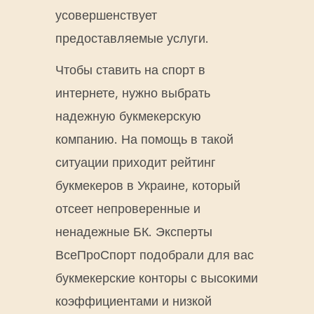
усовершенствует
предоставляемые услуги.
Чтобы ставить на спорт в
интернете, нужно выбрать
надежную букмекерскую
компанию. На помощь в такой
ситуации приходит рейтинг
букмекеров в Украине, который
отсеет непроверенные и
ненадежные БК. Эксперты
ВсеПроСпорт подобрали для вас
букмекерские конторы с высокими
коэффициентами и низкой