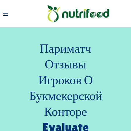
Париматч
Отзывы
Игроков О
Букмекерской
Конторе
Evaluate