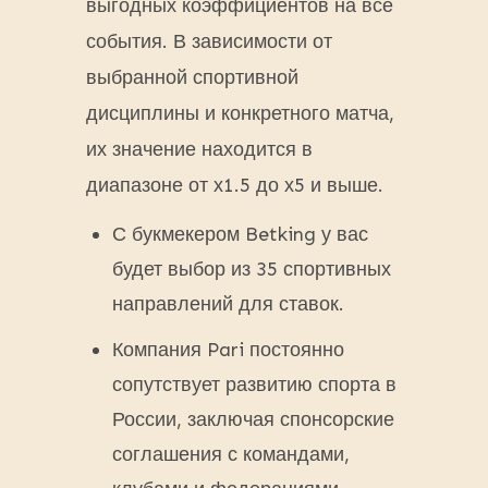
выгодных коэффициентов на все
события. В зависимости от
выбранной спортивной
дисциплины и конкретного матча,
их значение находится в
диапазоне от х1.5 до х5 и выше.
С букмекером Betking у вас
будет выбор из 35 спортивных
направлений для ставок.
Компания Pari постоянно
сопутствует развитию спорта в
России, заключая спонсорские
соглашения с командами,