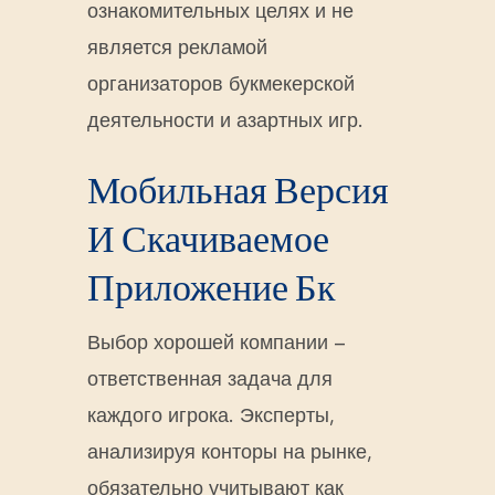
ознакомительных целях и не
является рекламой
организаторов букмекерской
деятельности и азартных игр.
Мобильная Версия
И Скачиваемое
Приложение Бк
Выбор хорошей компании –
ответственная задача для
каждого игрока. Эксперты,
анализируя конторы на рынке,
обязательно учитывают как