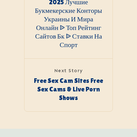
2025 Лучшие
Букмекерские Конторы
Украины И Мира
Онлайн ᐉ Топ Рейтинг
Сайтов Бк ᐉ Ставки На
Спорт
Next Story
Free Sex Cam Sites Free
Sex Cams & Live Porn
Shows