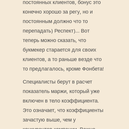
постоянных клиентов, бонус это
конечно хорошо за регу, но и
постоянным должно что то
перепадать) Респект)… Вот
теперь можно сказать, что
букмекер старается для своих
клиентов, а то раньше везде что
то предлагалось, кроме Фонбета!
Специалисты берут в расчет
показатель маржи, который уже
включен в тело коэффициента.
Это означает, что коэффициенты
зачастую выше, чем у